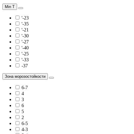
Min T
'-23
'-35
'-21
'-30
'-27
'-40
'-25
'-33
-37
Зона морозостойкости
6-7
4
3
6
5
2
6-5
4-3