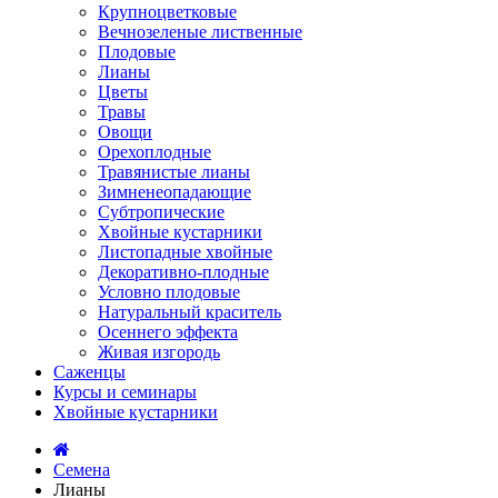
Крупноцветковые
Вечнозеленые лиственные
Плодовые
Лианы
Цветы
Травы
Овощи
Орехоплодные
Травянистые лианы
Зимненеопадающие
Субтропические
Хвойные кустарники
Листопадные хвойные
Декоративно-плодные
Условно плодовые
Натуральный краситель
Осеннего эффекта
Живая изгородь
Саженцы
Курсы и семинары
Хвойные кустарники
Семена
Лианы