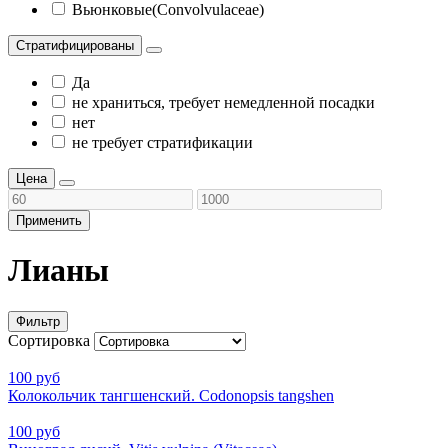
Вьюнковые(Convolvulaceae)
Стратифицированы
Да
не храниться, требует немедленной посадки
нет
не требует стратификации
Цена
Применить
Лианы
Фильтр
Сортировка
100 руб
Колокольчик тангшенский. Codonopsis tangshen
100 руб