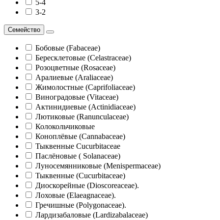
5-4
3-2
Семейство
Бобовые (Fabaceae)
Бересклетовые (Celastraceae)
Розоцветные (Rosaceae)
Аралиевые (Araliaceae)
Жимолостные (Caprifoliaceae)
Виноградовые (Vitaceae)
Актинидиевые (Actinidiaceae)
Лютиковые (Ranunculaceae)
Колокольчиковые
Коноплёвые (Cannabaceae)
Тыквенные Cucurbitaceae
Паслёновые ( Solanaceae)
Луносемянниковые (Menispermaceae)
Тыквенные (Cucurbitaceae)
Диоскорейные (Dioscoreaceae).
Лоховые (Elaeagnaceae).
Гречишные (Polygonaceae).
Лардизабаловые (Lardizabalaceae)