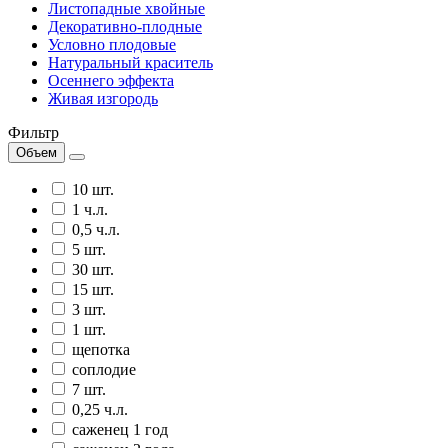
Листопадные хвойные
Декоративно-плодные
Условно плодовые
Натуральный краситель
Осеннего эффекта
Живая изгородь
Фильтр
Объем
10 шт.
1 ч.л.
0,5 ч.л.
5 шт.
30 шт.
15 шт.
3 шт.
1 шт.
щепотка
соплодие
7 шт.
0,25 ч.л.
саженец 1 год