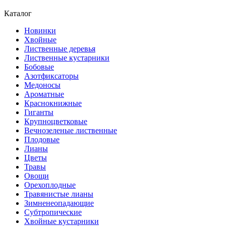
Каталог
Новинки
Хвойные
Лиственные деревья
Лиственные кустарники
Бобовые
Азотфиксаторы
Медоносы
Ароматные
Краснокнижные
Гиганты
Крупноцветковые
Вечнозеленые лиственные
Плодовые
Лианы
Цветы
Травы
Овощи
Орехоплодные
Травянистые лианы
Зимненеопадающие
Субтропические
Хвойные кустарники