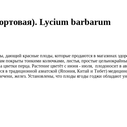
ортовая). Lycium barbarum
 дающий красные плоды, которые продаются в магазинах здоро
ам покрыты тонкими колючками, листья, простые цельнокрайные,
 цветки перца. Растение цветёт с июня - июля, плодоносит в ав
ся в традиционной азиатской (Япония, Китай и Тибет) медицин
 печени, желез. Установлены, что плоды ягоды годжи обладают 