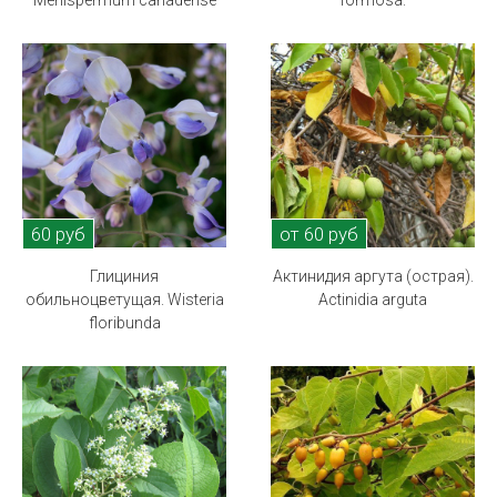
Menispermum canadense
formosa.
60 руб
от 60 руб
Глициния
Актинидия аргута (острая).
обильноцветущая. Wisteria
Actinidia arguta
floribunda