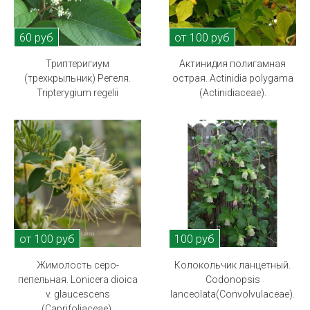
60 руб
от 100 руб
Триптеригиум
Актинидия полигамная
(трехкрыльник) Регеля.
острая. Actinidia polygama
Tripterygium regelii
(Actinidiaceae).
от 100 руб
100 руб
Жимолость серо-
Колокольчик ланцетный.
пепельная. Lonicera dioica
Codonopsis
v. glaucescens
lanceolata(Convolvulaceae).
(Caprifoliaceae).