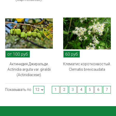
от 100 руб
60 руб
Актинидия Джиральди.
Клематис короткохвостый.
Actinidia arguta var. giraldii
Clematis brevicaudata
(Actinidiaceae).
Показывать по
1
2
3
4
5
6
7