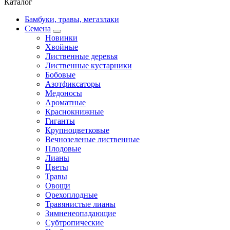
Каталог
Бамбуки, травы, мегазлаки
Семена
Новинки
Хвойные
Лиственные деревья
Лиственные кустарники
Бобовые
Азотфиксаторы
Медоносы
Ароматные
Краснокнижные
Гиганты
Крупноцветковые
Вечнозеленые лиственные
Плодовые
Лианы
Цветы
Травы
Овощи
Орехоплодные
Травянистые лианы
Зимненеопадающие
Субтропические