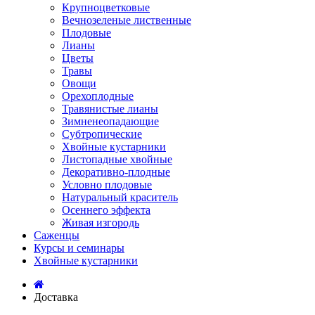
Крупноцветковые
Вечнозеленые лиственные
Плодовые
Лианы
Цветы
Травы
Овощи
Орехоплодные
Травянистые лианы
Зимненеопадающие
Субтропические
Хвойные кустарники
Листопадные хвойные
Декоративно-плодные
Условно плодовые
Натуральный краситель
Осеннего эффекта
Живая изгородь
Саженцы
Курсы и семинары
Хвойные кустарники
Доставка