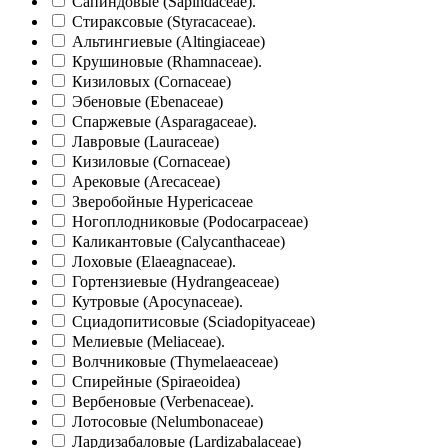
Сапиндовые (Sapindaceae).
Стираксовые (Styracaceae).
Альтингиевые (Altingiаceae)
Крушиновые (Rhamnaceae).
Кизиловых (Cornaceae)
Эбеновые (Ebenaceae)
Спаржевые (Asparagaceae).
Лавровые (Lauraceae)
Кизиловые (Cornaceae)
Арековые (Arecaceae)
Зверобойные Hypericaceae
Ногоплодниковые (Podocarpaceae)
Каликантовые (Calycanthaceae)
Лоховые (Elaeagnaceae).
Гортензиевые (Hydrangeаceae)
Кутровые (Apocynaceae).
Сциадопитисовые (Sciadopityaceae)
Мелиевые (Meliaceae).
Волчниковые (Thymelaeaceae)
Спирейные (Spiraeoidea)
Вербеновые (Verbenаceae).
Лотосовые (Nelumbonaceae)
Лардизабаловые (Lardizabalaceae)