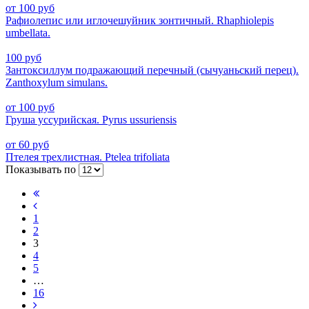
от 100 руб
Рафиолепис или иглочешуйник зонтичный. Rhaphiolepis
umbellata.
100 руб
Зантоксиллум подражающий перечный (сычуаньский перец).
Zanthoxylum simulans.
от 100 руб
Груша уссурийская. Pyrus ussuriensis
от 60 руб
Птелея трехлистная. Ptelea trifoliata
Показывать по
1
2
3
4
5
…
16