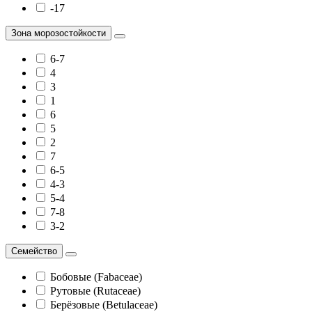
-17
Зона морозостойкости
6-7
4
3
1
6
5
2
7
6-5
4-3
5-4
7-8
3-2
Семейство
Бобовые (Fabaceae)
Рутовые (Rutaceae)
Берёзовые (Betulaceae)