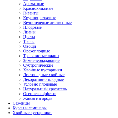
Ароматные
Краснокнижные
Гиганты
Крупноцветковые
Вечнозеленые лиственные
Плодовые
Лианы
Цветы
Травы
Овощи
Орехоплодные
Травянистые лианы
Зимненеопадающие
Субтропические
Хвойные кустарники
Листопадные хвойные
Декоративно-плодные
Условно плодовые
Натуральный краситель
Осеннего эффекта
Живая изгородь
Саженцы
Курсы и семинары
Хвойные кустарники