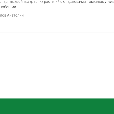
опадных хвойных древних растений с опадающими, также как у
так
побегами.
лов Анатолий