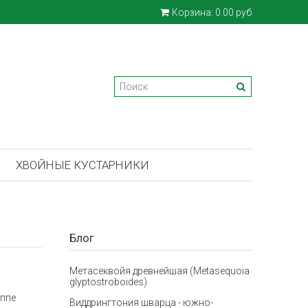
Корзина:
0.00 руб
ХВОЙНЫЕ КУСТАРНИКИ
Блог
Метасеквойя древнейшая (Metasequoia
glyptostroboides)
уппе
Виддрингтония шварца - южно-