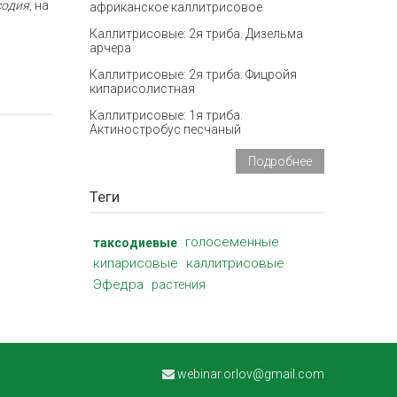
содия
, на
африканское каллитрисовое
Каллитрисовые: 2я триба. Дизельма
арчера
Каллитрисовые: 2я триба. Фицройя
кипарисолистная
Каллитрисовые: 1я триба.
Актиностробус песчаный
Подробнее
Теги
голосеменные
таксодиевые
кипарисовые
каллитрисовые
Эфедра
растения
webinar.orlov@gmail.com