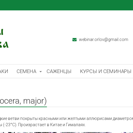
webinar.orlov@gmail.com
АКИ
СЕМЕНА
САЖЕНЦЫ
КУРСЫ И СЕМИНАРЫ
cera, major)
адкие ветви покрыты красными или желтыми аллюрисами диаметром
 (-23°С). Произрастает в Китае и Гималаях.