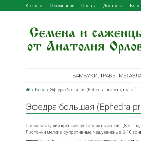
Каталог
О компании
Оплата
Доставка
Блог
БАМБУКИ, ТРАВЫ, МЕГАЗЛ
Блог
Эфедра большая (Ephedra procera, major)
Эфедра большая (Ephedra pro
Пряморастущий крепкий кустарник высотой 1,8 м, гл
Листочки мелкие, супротивные, чешуевидные. 6-10 зоны