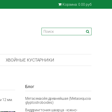
Корзина:
0.00 руб
ХВОЙНЫЕ КУСТАРНИКИ
Блог
Метасеквойя древнейшая (Metasequoia
 12 мм.
glyptostroboides)
Виддрингтония шварца - южно-