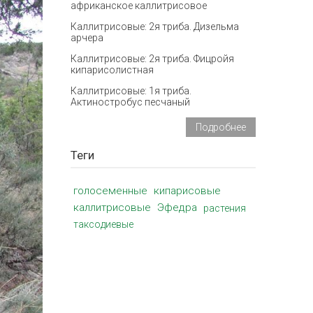
африканское каллитрисовое
Каллитрисовые: 2я триба. Дизельма
арчера
Каллитрисовые: 2я триба. Фицройя
кипарисолистная
Каллитрисовые: 1я триба.
Актиностробус песчаный
Подробнее
Теги
голосеменные
кипарисовые
каллитрисовые
Эфедра
растения
таксодиевые