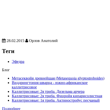
28.02.2015
Орлов Анатолий
Теги
Эфедра
Блог
Метасеквойя древнейшая (Metasequoia glyptostroboides)
Виддрингтония шварца - южно-африканское
каллитрисовое
Каллитрисовые: 2я триба. Дизельма арчера
Каллитрисовые: 2я триба. Фицройя кипарисолистная
Каллитрисовые: 1я триба. Актиностробус песчаный
Подробнее