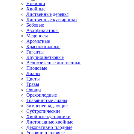
Новинки
Хвойные
Лиственные деревья
Лиственные кустарники
Бобовые
Азотфиксаторы
Медоносы
Ароматные
Краснокнижные
Гиганты
Крупноцветковые
Вечнозеленые лиственные
Плодовые
Лианы
Цветы
Травы
Овощи
Орехоплодные
Травянистые лианы
Зимненеопадающие
Субтропические
Хвойные кустарники
Листопадные хвойные
Декоративно-плодные
Условно плодовые