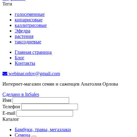
Теги
голосеменные
кипарисовые
каллитрисовые
Эфедра
растения
таксодиевые
Главная страница
Блог
Контакты
webinar.orlov@gmail.com
Интернет-магазин семян и саженцев Анатолия Орлова
Сделано в InSales
Имя
Телефон
E-mail
Каталог
Бамбуки, травы, мегазлаки
Семена