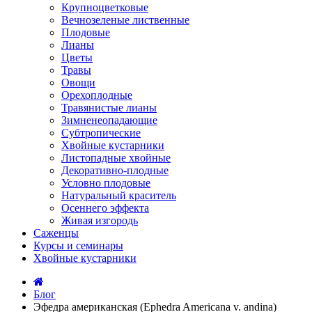
Крупноцветковые
Вечнозеленые лиственные
Плодовые
Лианы
Цветы
Травы
Овощи
Орехоплодные
Травянистые лианы
Зимненеопадающие
Субтропические
Хвойные кустарники
Листопадные хвойные
Декоративно-плодные
Условно плодовые
Натуральный краситель
Осеннего эффекта
Живая изгородь
Саженцы
Курсы и семинары
Хвойные кустарники
Блог
Эфедра американская (Ephedra Americana v. andina)