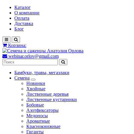
Каталог
О компании
Оплата
Доставка
Блог
Корзина:
webinar.orlov@gmail.com
Бамбуки, травы, мегазлаки
Семена
Новинки
Хвойные
Лиственные деревья
Лиственные кустарники
Бобовые
Азотфиксаторы
Медоносы
Ароматные
Краснокнижные
Гиганты