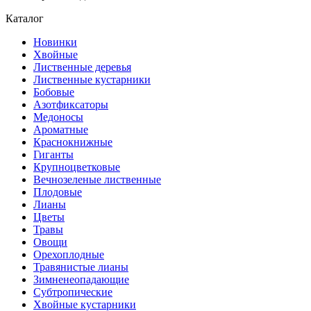
Каталог
Новинки
Хвойные
Лиственные деревья
Лиственные кустарники
Бобовые
Азотфиксаторы
Медоносы
Ароматные
Краснокнижные
Гиганты
Крупноцветковые
Вечнозеленые лиственные
Плодовые
Лианы
Цветы
Травы
Овощи
Орехоплодные
Травянистые лианы
Зимненеопадающие
Субтропические
Хвойные кустарники