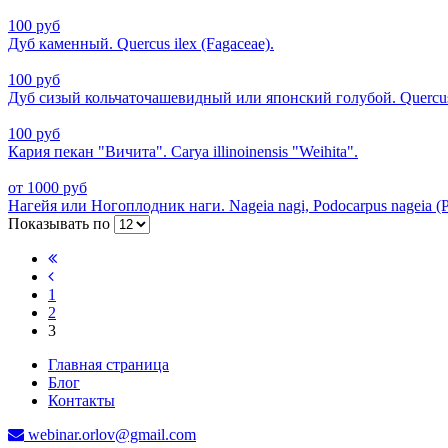
100 руб
Дуб каменный. Quercus ilex (Fagaceae).
100 руб
Дуб сизый кольчаточашевидный или японский голубой. Quercus 
100 руб
Кария пекан "Вичита". Carya illinoinensis "Weihita".
от 1000 руб
Нагейя или Ногоплодник наги. Nageia nagi, Podocarpus nagеiа (P
Показывать по
1
2
3
Главная страница
Блог
Контакты
webinar.orlov@gmail.com