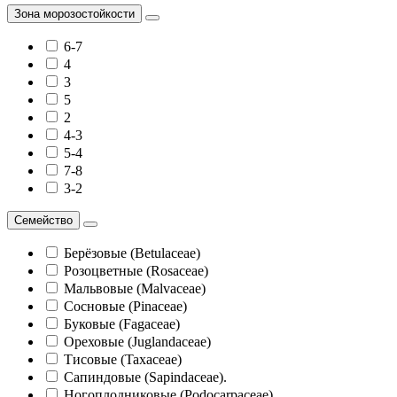
Зона морозостойкости
6-7
4
3
5
2
4-3
5-4
7-8
3-2
Семейство
Берёзовые (Betulaceae)
Розоцветные (Rosaceae)
Мальвовые (Malvaceae)
Сосновые (Pinaceae)
Буковые (Fagaceae)
Ореховые (Juglandaceae)
Тисовые (Taxаceae)
Сапиндовые (Sapindaceae).
Ногоплодниковые (Podocarpaceae)