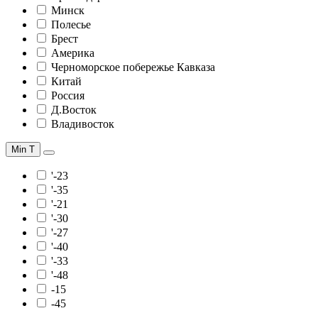
Минск
Полесье
Брест
Америка
Черноморское побережье Кавказа
Китай
Россия
Д.Восток
Владивосток
Min T
'-23
'-35
'-21
'-30
'-27
'-40
'-33
'-48
-15
-45