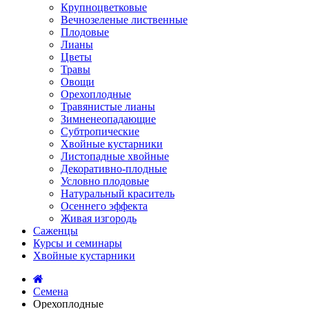
Крупноцветковые
Вечнозеленые лиственные
Плодовые
Лианы
Цветы
Травы
Овощи
Орехоплодные
Травянистые лианы
Зимненеопадающие
Субтропические
Хвойные кустарники
Листопадные хвойные
Декоративно-плодные
Условно плодовые
Натуральный краситель
Осеннего эффекта
Живая изгородь
Саженцы
Курсы и семинары
Хвойные кустарники
Семена
Орехоплодные