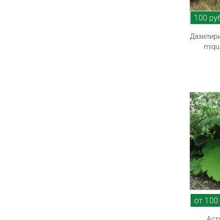
100 ру
Дазилири
miqu
от 100
Аст