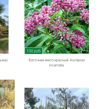
100 руб
ьма).
Ваточник мясо-красный. Asclepias
.
incarnata.