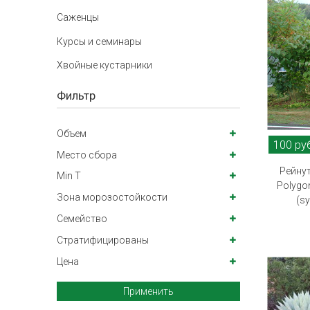
Саженцы
Курсы и семинары
Хвойные кустарники
Фильтр
Объем
100 ру
Место сбора
Рейнут
Min T
Polygon
Зона морозостойкости
(sy
Семейство
Стратифицированы
Цена
Применить