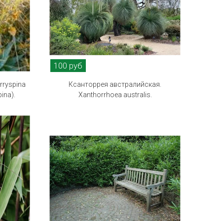
100 руб
rryspina
Ксанторрея австралийская.
pina).
Xanthorrhoea australis.