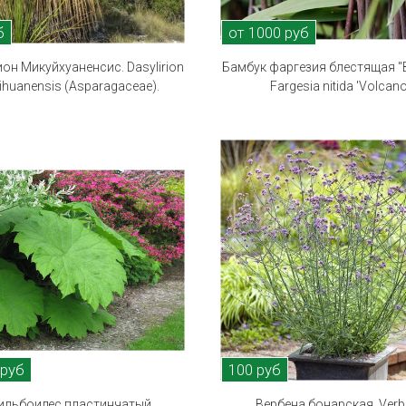
б
от 1000 руб
он Микуйхуаненсис. Dasylirion
Бамбук фаргезия блестящая "
ihuanensis (Asparagaceae).
Fargesia nitida 'Volcano
 руб
100 руб
ильбоидес пластинчатый.
Вербена бонарская. Ver