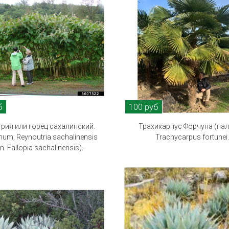
б
100 руб
рия или горец сахалинский.
Трахикарпус Форчуна (пал
um, Reynoutria sachalinensis
Trachycarpus fortunei
n. Fallopia sachalinensis).