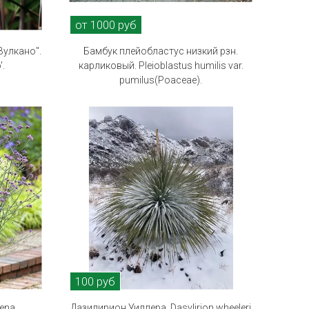
от 1000 руб
Вулкано".
Бамбук плейобластус низкий рзн.
'.
карликовый. Pleioblastus humilis var.
pumilus(Poaceae).
100 руб
bena
Дазилирион Уиллера. Dasylirion wheeleri