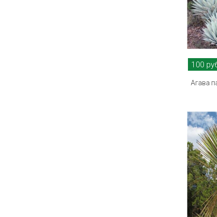
100 ру
Агава па