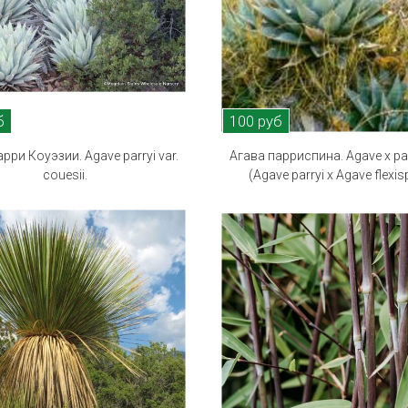
б
100 руб
рри Коуэзии. Agave parryi var.
Агава парриспина. Agave x pa
couesii.
(Agave parryi x Аgave flexis