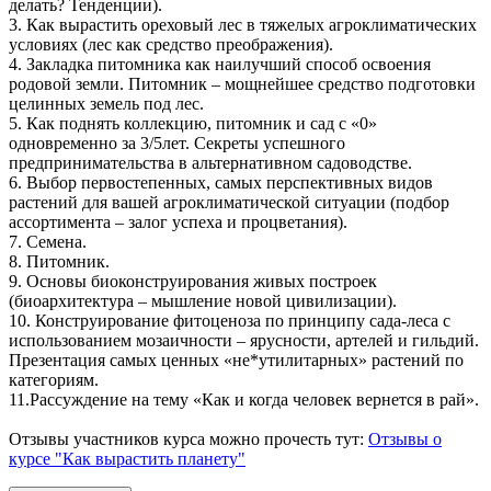
делать? Тенденции).
3. Как вырастить ореховый лес в тяжелых агроклиматических
условиях (лес как средство преображения).
4. Закладка питомника как наилучший способ освоения
родовой земли. Питомник – мощнейшее средство подготовки
целинных земель под лес.
5. Как поднять коллекцию, питомник и сад с «0»
одновременно за 3/5лет. Секреты успешного
предпринимательства в альтернативном садоводстве.
6. Выбор первостепенных, самых перспективных видов
растений для вашей агроклиматической ситуации (подбор
ассортимента – залог успеха и процветания).
7. Семена.
8. Питомник.
9. Основы биоконструирования живых построек
(биоархитектура – мышление новой цивилизации).
10. Конструирование фитоценоза по принципу сада-леса с
использованием мозаичности – ярусности, артелей и гильдий.
Презентация самых ценных «не*утилитарных» растений по
категориям.
11.Рассуждение на тему «Как и когда человек вернется в рай».
Отзывы участников курса можно прочесть тут:
Отзывы о
курсе "Как вырастить планету"