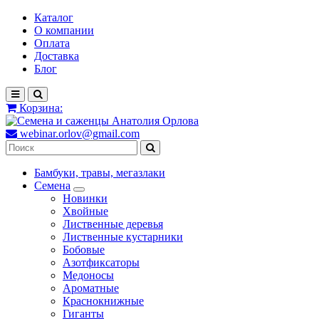
Каталог
О компании
Оплата
Доставка
Блог
Корзина:
webinar.orlov@gmail.com
Бамбуки, травы, мегазлаки
Семена
Новинки
Хвойные
Лиственные деревья
Лиственные кустарники
Бобовые
Азотфиксаторы
Медоносы
Ароматные
Краснокнижные
Гиганты