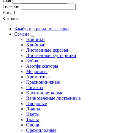
Имя
Телефон
E-mail
Каталог
Бамбуки, травы, мегазлаки
Семена
Новинки
Хвойные
Лиственные деревья
Лиственные кустарники
Бобовые
Азотфиксаторы
Медоносы
Ароматные
Краснокнижные
Гиганты
Крупноцветковые
Вечнозеленые лиственные
Плодовые
Лианы
Цветы
Травы
Овощи
Орехоплодные