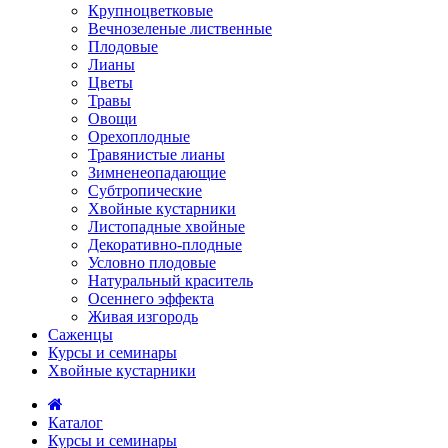
Крупноцветковые
Вечнозеленые лиственные
Плодовые
Лианы
Цветы
Травы
Овощи
Орехоплодные
Травянистые лианы
Зимненеопадающие
Субтропические
Хвойные кустарники
Листопадные хвойные
Декоративно-плодные
Условно плодовые
Натуральный краситель
Осеннего эффекта
Живая изгородь
Саженцы
Курсы и семинары
Хвойные кустарники
Каталог
Курсы и семинары