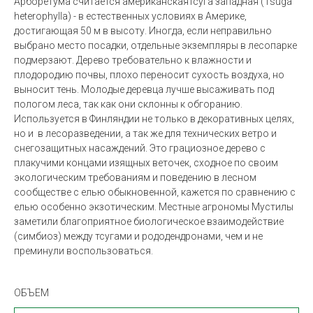
Арборетума считается американскаятсуга западная (Tsuga
heterophylla) - в естественных условиях в Америке,
достигающая 50 м в высоту. Иногда, если неправильно
выбрано место посадки, отдельные экземпляры в лесопарке
подмерзают.
Дерево требовательно к влажности и
плодородию почвы, плохо переносит сухость воздуха, но
выносит тень. Молодые деревца лучше высаживать под
пологом леса, так как они склонны к обгоранию.
Используется в Финляндии не только в декоративных целях,
но и
в лесоразведении, а так же для технических ветро и
снегозащитных насаждений. Это грациозное дерево с
плакучими концами изящных веточек, сходное по своим
экологическим требованиям и поведению в лесном
сообществе с елью обыкновенной, кажется по сравнению с
елью особенно экзотическим. Местные агрономы Мустилы
заметили благоприятное биологическое взаимодействие
(симбиоз) между тсугами и рододендронами, чем и не
преминули воспользоваться.
ОБЪЕМ