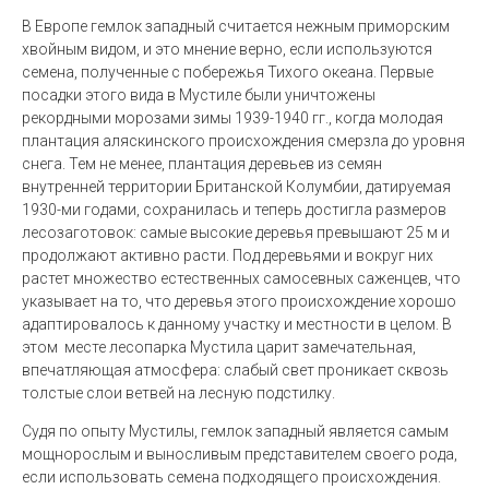
В Европе гемлок западный считается нежным приморским
хвойным видом, и это мнение верно, если используются
семена, полученные с побережья Тихого океана. Первые
посадки этого вида в Мустиле были уничтожены
рекордными морозами зимы 1939-1940 гг., когда молодая
плантация аляскинского происхождения смерзла до уровня
снега. Тем не менее, плантация деревьев из семян
внутренней территории Британской Колумбии, датируемая
1930-ми годами, сохранилась и теперь достигла размеров
лесозаготовок: самые высокие деревья превышают 25 м и
продолжают активно расти. Под деревьями и вокруг них
растет множество естественных самосевных саженцев, что
указывает на то, что деревья этого происхождение хорошо
адаптировалось к данному участку и местности в целом. В
этом месте лесопарка Мустила царит замечательная,
впечатляющая атмосфера: слабый свет проникает сквозь
толстые слои ветвей на лесную подстилку.
Судя по опыту Мустилы, гемлок западный является самым
мощнорослым и выносливым представителем своего рода,
если использовать семена подходящего происхождения.