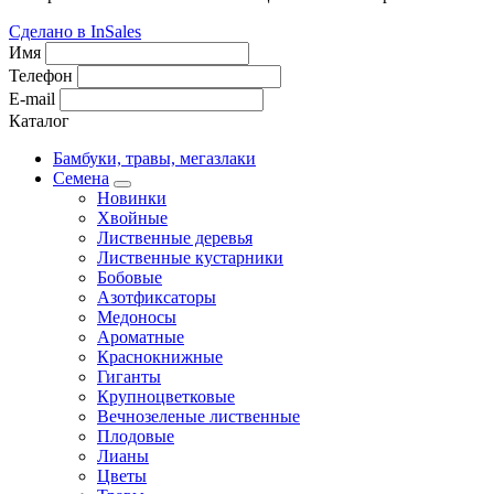
Сделано в InSales
Имя
Телефон
E-mail
Каталог
Бамбуки, травы, мегазлаки
Семена
Новинки
Хвойные
Лиственные деревья
Лиственные кустарники
Бобовые
Азотфиксаторы
Медоносы
Ароматные
Краснокнижные
Гиганты
Крупноцветковые
Вечнозеленые лиственные
Плодовые
Лианы
Цветы