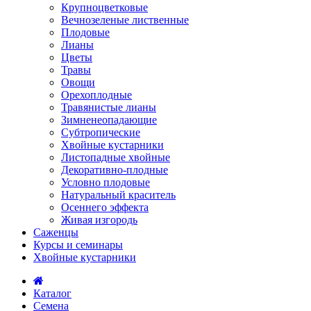
Крупноцветковые
Вечнозеленые лиственные
Плодовые
Лианы
Цветы
Травы
Овощи
Орехоплодные
Травянистые лианы
Зимненеопадающие
Субтропические
Хвойные кустарники
Листопадные хвойные
Декоративно-плодные
Условно плодовые
Натуральный краситель
Осеннего эффекта
Живая изгородь
Саженцы
Курсы и семинары
Хвойные кустарники
Каталог
Семена