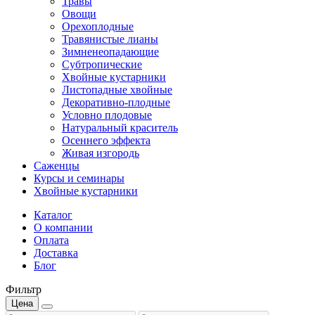
Травы
Овощи
Орехоплодные
Травянистые лианы
Зимненеопадающие
Субтропические
Хвойные кустарники
Листопадные хвойные
Декоративно-плодные
Условно плодовые
Натуральный краситель
Осеннего эффекта
Живая изгородь
Саженцы
Курсы и семинары
Хвойные кустарники
Каталог
О компании
Оплата
Доставка
Блог
Фильтр
Цена