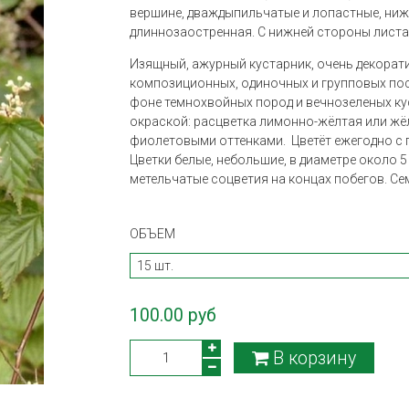
вершине, дваждыпильчатые и лопастные, ниж
длиннозаостренная. С нижней стороны лист
Изящный, ажурный кустарник, очень декорати
композиционных, одиночных и групповых поса
фоне темнохвойных пород и вечнозеленых к
окраской: расцветка лимонно-жёлтая или жё
фиолетовыми оттенками. Цветёт ежегодно с 
Цветки белые, небольшие, в диаметре около 
метельчатые соцветия на концах побегов. Се
ОБЪЕМ
100.00 руб
В корзину