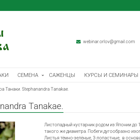
webinar.orlov@gmail.com
АКИ
СЕМЕНА
САЖЕНЦЫ
КУРСЫ И СЕМИНАРЫ
а Танаки. Stephanandra Тanakae.
nandra Тanakae.
Листопадный кустарник родом из Японии до 1
такого же диаметра. Побеги дугообразно изо
Листья
тёмно-зелёные, 3-лопастные, в основа