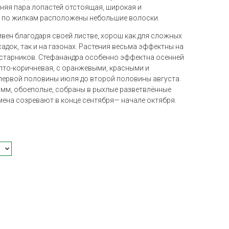
няя пара лопастей отстоящая, широкая и
а по жилкам расположены небольшие волоски.
вен благодаря своей листве, хорош как для сложных
док, так и на газонах. Растения весьма эффектны на
устарников. Стефанандра особенно эффектна осенней
лто-коричневая, с оранжевыми, красными и
первой половины июля до второй половины августа.
5 мм, обоеполые, собраны в рыхлые разветвлённые
мена созревают в конце сентября— начале октября.