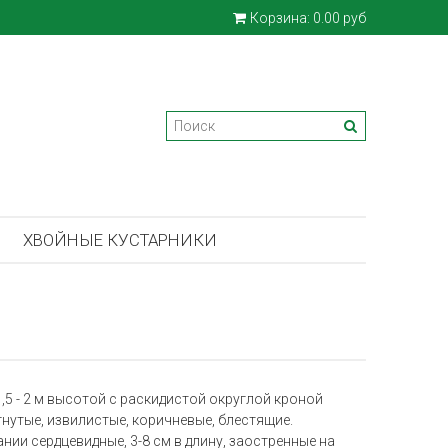
Корзина:
0.00 руб
ХВОЙНЫЕ КУСТАРНИКИ
,5 - 2 м высотой с раскидистой округлой кроной
гнутые, извилистые, коричневые, блестящие.
нии сердцевидные, 3-8 см в длину, заостренные на