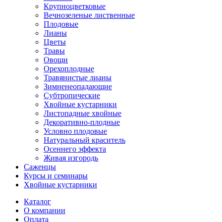
Крупноцветковые
Вечнозеленые лиственные
Плодовые
Лианы
Цветы
Травы
Овощи
Орехоплодные
Травянистые лианы
Зимненеопадающие
Субтропические
Хвойные кустарники
Листопадные хвойные
Декоративно-плодные
Условно плодовые
Натуральный краситель
Осеннего эффекта
Живая изгородь
Саженцы
Курсы и семинары
Хвойные кустарники
Каталог
О компании
Оплата