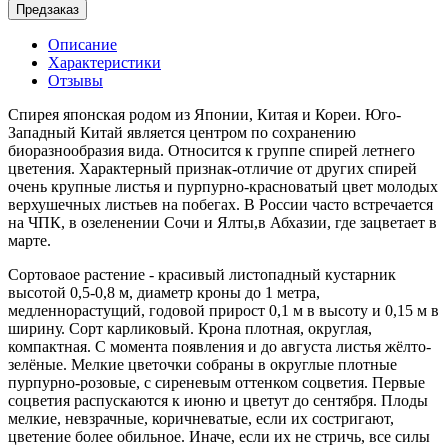
Предзаказ
Описание
Характеристики
Отзывы
Спирея японская родом из Японии, Китая и Кореи. Юго-
Западный Китай является центром по сохранению
биоразнообразия вида. Относится к группе спирей летнего
цветения. Характерный признак-отличие от других спирей
очень крупные листья и пурпурно-красноватый цвет молодых
верхушечных листьев на побегах. В России часто встречается
на ЧПК, в озеленении Сочи и Ялты,в Абхазии, где зацветает в
марте.
Сортоваое растение - красивый листопадный кустарник
высотой 0,5-0,8 м, диаметр кроны до 1 метра,
медленнорастущий, годовой прирост 0,1 м в высоту и 0,15 м в
ширину. Сорт карликовый. Крона плотная, округлая,
компактная. С момента появления и до августа листья жёлто-
зелёные. Мелкие цветочки собраны в округлые плотные
пурпурно-розовые, с сиреневым оттенком соцветия. Первые
соцветия распускаются к июню и цветут до сентября. Плоды
мелкие, невзрачные, коричневатые, если их состригают,
цветение более обильное. Иначе, если их не стричь, все силы