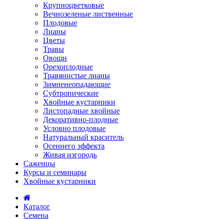
Крупноцветковые
Вечнозеленые лиственные
Плодовые
Лианы
Цветы
Травы
Овощи
Орехоплодные
Травянистые лианы
Зимненеопадающие
Субтропические
Хвойные кустарники
Листопадные хвойные
Декоративно-плодные
Условно плодовые
Натуральный краситель
Осеннего эффекта
Живая изгородь
Саженцы
Курсы и семинары
Хвойные кустарники
Каталог
Семена