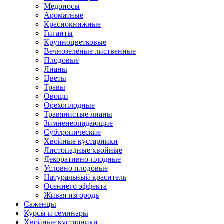
Медоносы
Ароматные
Краснокнижные
Гиганты
Крупноцветковые
Вечнозеленые лиственные
Плодовые
Лианы
Цветы
Травы
Овощи
Орехоплодные
Травянистые лианы
Зимненеопадающие
Субтропические
Хвойные кустарники
Листопадные хвойные
Декоративно-плодные
Условно плодовые
Натуральный краситель
Осеннего эффекта
Живая изгородь
Саженцы
Курсы и семинары
Хвойные кустарники