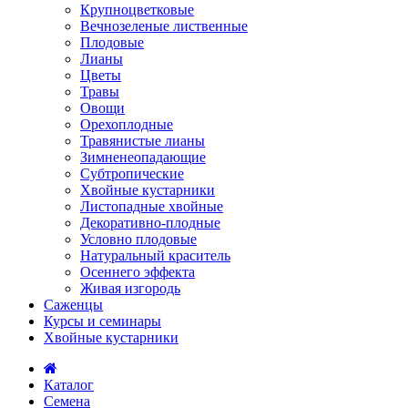
Крупноцветковые
Вечнозеленые лиственные
Плодовые
Лианы
Цветы
Травы
Овощи
Орехоплодные
Травянистые лианы
Зимненеопадающие
Субтропические
Хвойные кустарники
Листопадные хвойные
Декоративно-плодные
Условно плодовые
Натуральный краситель
Осеннего эффекта
Живая изгородь
Саженцы
Курсы и семинары
Хвойные кустарники
Каталог
Семена