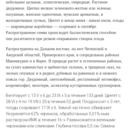
небольшие цельные, эллиптические, очередные. Растение
двудомное. Цветки мелкие зеленовато-желтые или зеленые,
пазушные, женские одиночные, мужские ароматные, в
малоцветковых пучках. Цветет в конце июня - начале июля, плоды
— шаровидные коробочки — созревают в сентябре.
Распространение семян происходит баллистическим способом:
они разлетаются при резком открывании створок плода.
Распространена на Дальнем востоке, на юге Читинской и
Амурской областей, Приморского края, в сопредельных районах
Маньчжурии и в Корее. В природе растет в остепненных районах,
на сухих каменистых и щебнистых склонах, в трещинах скал, на
лесных опушках и в редких дубняках на равнинах и в нижних
поясах гор. Двудомный, светолюбивый, рестативный энтомофил,
ксеромезофит, мезотерм, ассектатор кустарниковых группировок.
Вегетирует с 13.V ± 6 до 23.IX ± 5 в течение 133 дней. Цветет с
28.VI ± 4 по 19.VIII ± 20 в течение 52 дней. Плодоносит с 3 лет,
плоды созревают 17.IX ± 6. Зимой частично обмерзает.
Укореняется 62% черенков, обработанных 0,01%-ным
раствором ИМК в течение 16 ч.
Размножается зелеными
черенками или семенами. Глубина посева 0,5 см. Семена