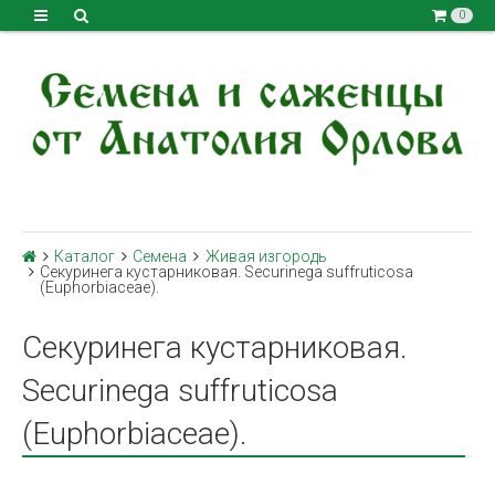
0
Каталог
Семена
Живая изгородь
Секуринега кустарниковая. Securinega suffruticosa
(Euphorbiaceae).
Секуринега кустарниковая.
Securinega suffruticosa
(Euphorbiaceae).