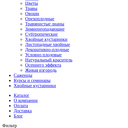
Цветы
Травы
Овощи
Орехоплодные
Травянистые лианы
Зимненеопадающие
Субтропические
Хвойные кустарники
Листопадные хвойные
Декоративно-плодные
Условно плодовые
Натуральный краситель
Осеннего эффекта
Живая изгородь
Саженцы
Курсы и семинары
Хвойные кустарники
Каталог
О компании
Оплата
Доставка
Блог
Фильтр