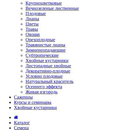
Крупноцветковые
Вечнозеленые лиственные
Плодовые
Лианы
Цветы
Травы
Овощи
Орехоплодные
Травянистые лианы
Зимненеопадающие
Субтропические
Хвойные кустарники
Листопадные хвойные
Декоративно-плодные
Условно плодовые
Натуральный краситель
Осеннего эффекта
Живая изгородь
Саженцы
Курсы и семинары
Хвойные кустарники
Каталог
Семена