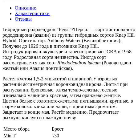
Описание
Характеристики
Отзывы
Гибридный рододендрон "Persil"/'Персил' – сорт листопадного
рододендрона (азалии) из группы гибридных сортов Knap Hill
Hybrid. Оригинатор: Anthony Waterer (Великобритания).
Получен до 1926 года в питомнике Knap Hill.
Интродукцирован вкультуре и зарегистрирован ICRA в 1958
году. Родословная сорта неизвестна. Иногда сорт
рассматривается как сорт
Rhododendron luteum
(Рододендрон
желтый или Азалия понтийская).
Растет кустом 1,5-2 м высотой и шириной.У
взрослых
растений ассиметричная воронковидная крона. Листья при
распускании бронзовые, затем темно-зеленые, осенью
изначально малиново-красные, затем оранжево-желтые.
Цветки белые с золотисто-желтыми пятнышками, крупные, в
форме колокольчика или чаши, с приятным ароматом.
Зацветает в конце мая. Растёт медленно. Предпочитает
рыхлую, кислую и влажную почву.
Место сбора
Брест
Min T
'-30