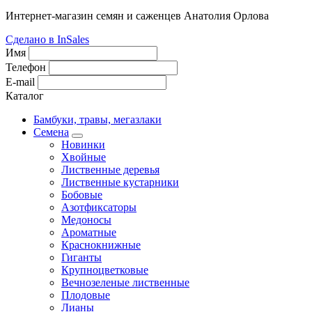
Интернет-магазин семян и саженцев Анатолия Орлова
Сделано в InSales
Имя
Телефон
E-mail
Каталог
Бамбуки, травы, мегазлаки
Семена
Новинки
Хвойные
Лиственные деревья
Лиственные кустарники
Бобовые
Азотфиксаторы
Медоносы
Ароматные
Краснокнижные
Гиганты
Крупноцветковые
Вечнозеленые лиственные
Плодовые
Лианы