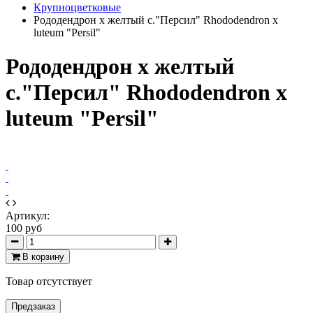
Крупноцветковые
Рододендрон x желтый с."Персил" Rhododendron x
luteum "Persil"
Рододендрон x желтый
с."Персил" Rhododendron x
luteum "Persil"
Артикул:
100 руб
В корзину
Товар отсутствует
Предзаказ