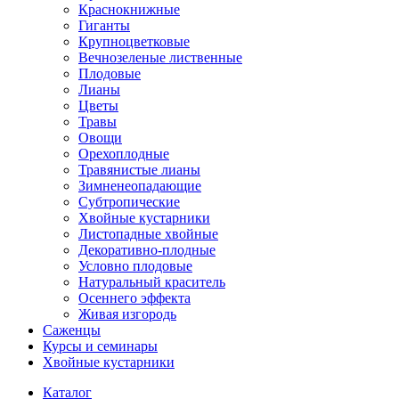
Краснокнижные
Гиганты
Крупноцветковые
Вечнозеленые лиственные
Плодовые
Лианы
Цветы
Травы
Овощи
Орехоплодные
Травянистые лианы
Зимненеопадающие
Субтропические
Хвойные кустарники
Листопадные хвойные
Декоративно-плодные
Условно плодовые
Натуральный краситель
Осеннего эффекта
Живая изгородь
Саженцы
Курсы и семинары
Хвойные кустарники
Каталог