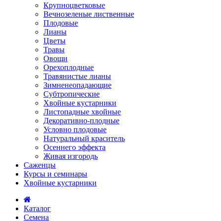
Крупноцветковые
Вечнозеленые лиственные
Плодовые
Лианы
Цветы
Травы
Овощи
Орехоплодные
Травянистые лианы
Зимненеопадающие
Субтропические
Хвойные кустарники
Листопадные хвойные
Декоративно-плодные
Условно плодовые
Натуральный краситель
Осеннего эффекта
Живая изгородь
Саженцы
Курсы и семинары
Хвойные кустарники
Каталог
Семена