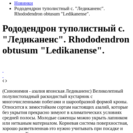
Новинки
Рододендрон туполистный с. "Ледиканенс".
Rhododendron obtusum "Ledikanense".
Рододендрон туполистный с.
"Ледиканенс". Rhododendron
obtusum "Ledikanense".
(Синонимия - азалия японская Ледиканенс)
Великолепный
полулистопадный раскидистый кустарник с
многочисленными побегами и
шарообразной формой кроны
.
О
тносится к зимостойким сортам настоящих азалий, которые
без укрытия прекрасно зимуют в климатических условиях
средней полосы. Молодые саженцы можно укрыть лапником
или нетканым материалом.
Корневая система поверхностная,
хорошо разветвленная-это нужно учитывать при посадке и