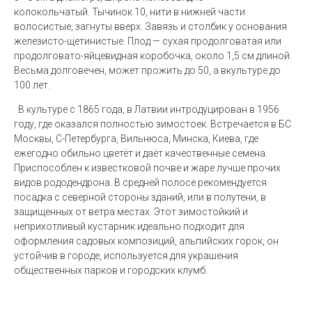
колокольчатый. Тычинок 10, нити в нижней части
волосистые, загнуты вверх. Завязь и столбик у основания
железисто-щетинистые. Плод — сухая продолговатая или
продолговато-яйцевидная коробочка, около 1,5 см длиной.
Весьма долговечен, может прожить до 50, а вкультуре до
100 лет.
В культуре с 1865 года, в Латвии интродуцирован в 1956
году, где оказался полностью зимостоек. Встречается в БС
Москвы, С-Петербурга, Вильнюса, Минска, Киева, где
ежегодно обильно цветёт и даёт качественные семена.
Приспособлен к известковой почве и жаре лучше прочих
видов рододендрона. В средней полосе рекомендуется
посадка с северной стороны зданий, или в полутени, в
защищенных от ветра местах
.
Этот зимостойкий и
неприхотливый кустарник идеально подходит для
оформления садовых композиций, альпийских горок, он
устойчив в городе, используется для украшения
общественных парков и городских клумб.