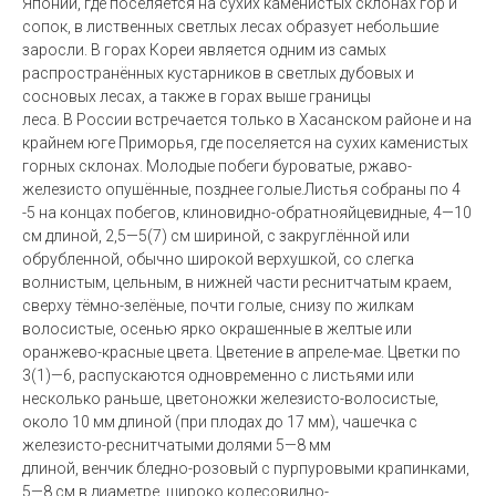
Японии, где поселяется на сухих каменистых склонах гор и
сопок, в лиственных светлых лесах образует небольшие
заросли
. В горах Кореи является одним из самых
распространённых кустарников в светлых дубовых и
сосновых лесах, а также в горах выше границы
леса. В России встречается только в Хасанском районе и на
крайнем юге Приморья, где поселяется на сухих каменистых
горных склонах. Молодые побеги буроватые, ржаво-
железисто опушённые, позднее голые.Листья собраны по 4
-5 на концах побегов, клиновидно-обратнояйцевидные, 4—10
см длиной, 2,5—5(7) см шириной, с закруглённой или
обрубленной, обычно широкой верхушкой, со слегка
волнистым, цельным, в нижней части реснитчатым краем,
сверху тёмно-зелёные, почти голые, снизу по жилкам
волосистые, осенью ярко окрашенные в желтые или
оранжево-красные цвета. Цветение в апреле-мае. Цветки по
3(1)—6, распускаются одновременно с листьями или
несколько раньше, цветоножки железисто-волосистые,
около 10 мм длиной (при плодах до 17 мм), чашечка с
железисто-реснитчатыми долями 5—8 мм
длиной, венчик бледно-розовый с пурпуровыми крапинками,
5—8 см в диаметре, широко колесовидно-