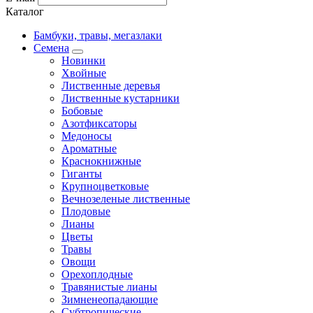
Каталог
Бамбуки, травы, мегазлаки
Семена
Новинки
Хвойные
Лиственные деревья
Лиственные кустарники
Бобовые
Азотфиксаторы
Медоносы
Ароматные
Краснокнижные
Гиганты
Крупноцветковые
Вечнозеленые лиственные
Плодовые
Лианы
Цветы
Травы
Овощи
Орехоплодные
Травянистые лианы
Зимненеопадающие
Субтропические