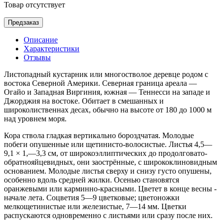
Товар отсутствует
Предзаказ
Описание
Характеристики
Отзывы
Листопадный кустарник или многостволое деревце
родом с
востока Северной Америки. Северная граница ареала —
Огайо и Западная Виргиния, южная — Теннесси на западе и
Джорджия на востоке. Обитает в смешанных и
широколиственнах десах, обычно на высоте от 180 до 1000 м
над уровнем моря.
Кора ствола гладкая вертикально бороздчатая. Молодые
побеги опушенные или щетинисто-волосистые. Листья
4,5—
9,1 × 1,—3,3 см, от широкоэллиптических до продолговато-
обратнояйцевидных, они заострённые, с ширококлиновидным
основанием. Молодые листья сверху и снизу густо опушены,
особенно вдоль средней жилки. Осенью становятся
оранжевыми или карминно-красными. Цветет в конце весны -
начале лета. Соцветия 5—9 цветковые; цветоножки
мелкощетинистые или железистые, 7—14 мм. Цветки
распускаются одновременно с листьями или сразу после них.