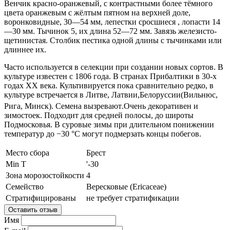
Венчик красно-оранжевый, с контрастными более тёмного
цвета оранжевым с жёлтым пятном на верхней доле,
воронковидные, 30—54 мм, лепестки сросшиеся , лопасти 14
—30 мм. Тычинок 5, их длина 52—72 мм. Завязь железисто-
щетинистая. Столбик пестика одной длины с тычинками или
длиннее их.
Часто используется в селекции при создании новых сортов. В
культуре известен с 1806 года. В
странах Прибалтики
в 30-х
годах XX века. Культивируется пока сравнительно редко, в
культуре встречается в Литве, Латвии,Белоруссии(Вильнюс,
Рига, Минск)
. Семена вызревают
.Очень декоративен и
зимостоек. Подходит для средней полосы, до широты
Подмосковья. В суровые зимы при длительном понижении
температур до −30 °С могут подмерзать концы побегов.
Место сбора
Брест
Min T
'-30
Зона морозостойкости
4
Семейство
Вересковые (Ericaceae)
Стратифицированы
не требует стратификации
Оставить отзыв
Имя