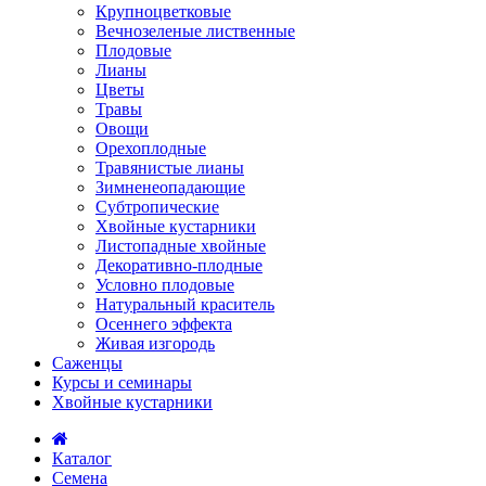
Крупноцветковые
Вечнозеленые лиственные
Плодовые
Лианы
Цветы
Травы
Овощи
Орехоплодные
Травянистые лианы
Зимненеопадающие
Субтропические
Хвойные кустарники
Листопадные хвойные
Декоративно-плодные
Условно плодовые
Натуральный краситель
Осеннего эффекта
Живая изгородь
Саженцы
Курсы и семинары
Хвойные кустарники
Каталог
Семена