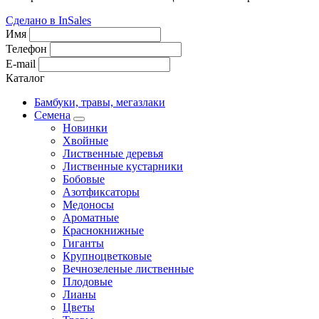
Сделано в InSales
Имя
Телефон
E-mail
Каталог
Бамбуки, травы, мегазлаки
Семена
Новинки
Хвойные
Лиственные деревья
Лиственные кустарники
Бобовые
Азотфиксаторы
Медоносы
Ароматные
Краснокнижные
Гиганты
Крупноцветковые
Вечнозеленые лиственные
Плодовые
Лианы
Цветы