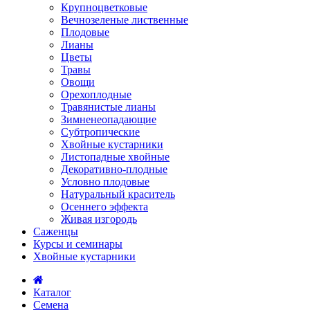
Крупноцветковые
Вечнозеленые лиственные
Плодовые
Лианы
Цветы
Травы
Овощи
Орехоплодные
Травянистые лианы
Зимненеопадающие
Субтропические
Хвойные кустарники
Листопадные хвойные
Декоративно-плодные
Условно плодовые
Натуральный краситель
Осеннего эффекта
Живая изгородь
Саженцы
Курсы и семинары
Хвойные кустарники
Каталог
Семена