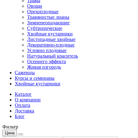
Травы
Овощи
Орехоплодные
Травянистые лианы
Зимненеопадающие
Субтропические
Хвойные кустарники
Листопадные хвойные
Декоративно-плодные
Условно плодовые
Натуральный краситель
Осеннего эффекта
Живая изгородь
Саженцы
Курсы и семинары
Хвойные кустарники
Каталог
О компании
Оплата
Доставка
Блог
Фильтр
Цена