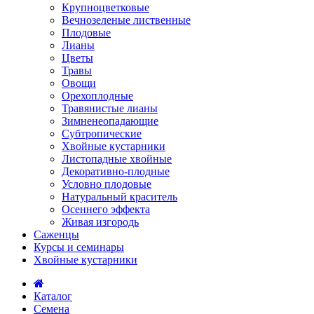
Крупноцветковые
Вечнозеленые лиственные
Плодовые
Лианы
Цветы
Травы
Овощи
Орехоплодные
Травянистые лианы
Зимненеопадающие
Субтропические
Хвойные кустарники
Листопадные хвойные
Декоративно-плодные
Условно плодовые
Натуральный краситель
Осеннего эффекта
Живая изгородь
Саженцы
Курсы и семинары
Хвойные кустарники
Каталог
Семена