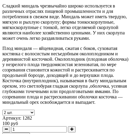
Сладкий миндаль чрезвычайно широко используется в
различных отраслях пищевой промышленности и для
потребления в свежем виде. Миндаль может иметь твердую,
мягкую и рыхлую скорлупу; формы тонкоскорлупные,
мягкоскорлупные с тонкой, легко отделяемой скорлупой
являются наиболее хозяйственно ценными. У них скорлупа
может очень легко раздавливаться руками.
Плод миндаля — яйцевидная, сжатая с боков, суховатая
костянка с волосистым несъедобным околоплодником и
деревянистой косточкой. Околоплодник (плодовая оболочка)
у незрелого плода твердомясистая зеленоватая, по мере
созревания становится кожистой и растрескивается по
продольной борозде, доходящей и до верхушки плода.
Косточка (внутриплодник), называемая в быту миндальным
орехом, это светлобурая гладкая скорлупа ,оболочка, усеяная
глубокими точечными или продолговатыми ямками. По
созревании плода и растрескивании оболочки косточка —
миндальный орех освобождается и выпадает.
Артикул:
1282
100 руб