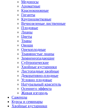
Медоносы
Ароматные
Краснокнижные
Гиганты
Крупноцветковые
Вечнозеленые лиственные
Плодовые
Лианы
Цветы
Травы
Овощи
Орехоплодные
Травянистые лианы
Зимненеопадающие
Субтропические
Хвойные кустарники
Листопадные хвойные
Декоративно-плодные
Условно плодовые
Натуральный краситель
Осеннего эффекта
Живая изгородь
Саженцы
Курсы и семинары
Хвойные кустарники