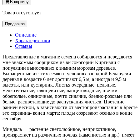
В корзину
Товар отсутствует
Предзаказ
Описание
Характеристики
Отзывы
Представленые в магазине семена собираются и передаются
мне знакомым сборщиком из высокогорий Киргизии с
популяции выносливых к зимним морозам деревьев.
Выращенные из этих семян в условиях западной Беларусии
деревья в возрасте 6 лет достигают 6,5 м, а иногда и 9,5 м
высоты, или кустарник. Листья очередные, цельные,
мелкозубчатые, глянцевитые, ланцетовидные; цветки
обоеполые, одиночные, почти сидячие, бледно-розовые или
белые, расцветающие до распускания листьев. Цветение
ранней весной, в зависимости от местопроизрастания в Бресте
это середина- конец марта; плоды созревают осенью в конце
сентября.
Миндаль — растение светолюбивое, неприхотливое,
произрастает на различных почвах (каменистых и др.), имеет