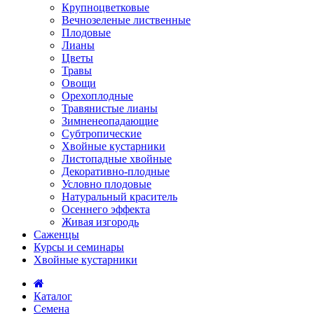
Крупноцветковые
Вечнозеленые лиственные
Плодовые
Лианы
Цветы
Травы
Овощи
Орехоплодные
Травянистые лианы
Зимненеопадающие
Субтропические
Хвойные кустарники
Листопадные хвойные
Декоративно-плодные
Условно плодовые
Натуральный краситель
Осеннего эффекта
Живая изгородь
Саженцы
Курсы и семинары
Хвойные кустарники
Каталог
Семена