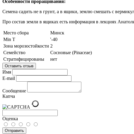
Особенности проращивания:
Семена садить не в грунт, а в ящики, землю смешать с вермику
Про состав земли в ящиках есть информация в лекциях Анатол
Место сбора
Минск
Min T
'-40
Зона морозостойкости
2
Семейство
Сосновые (Pinaceae)
Стратифицированы
нет
Оставить отзыв
Имя
E-mail
Сообщение
Капча
Оценка
Отправить