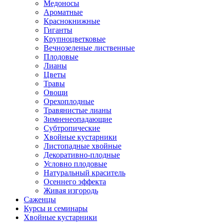
Медоносы
Ароматные
Краснокнижные
Гиганты
Крупноцветковые
Вечнозеленые лиственные
Плодовые
Лианы
Цветы
Травы
Овощи
Орехоплодные
Травянистые лианы
Зимненеопадающие
Субтропические
Хвойные кустарники
Листопадные хвойные
Декоративно-плодные
Условно плодовые
Натуральный краситель
Осеннего эффекта
Живая изгородь
Саженцы
Курсы и семинары
Хвойные кустарники