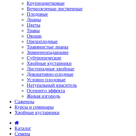
Крупноцветковые
Вечнозеленые лиственные
Плодовые
Лианы
Цветы
Травы
Овощи
Орехоплодные
Травянистые лианы
Зимненеопадающие
Субтропические
Хвойные кустарники
Листопадные хвойные
Декоративно-плодные
Условно плодовые
Натуральный краситель
Осеннего эффекта
Живая изгородь
Саженцы
Курсы и семинары
Хвойные кустарники
Каталог
Семена