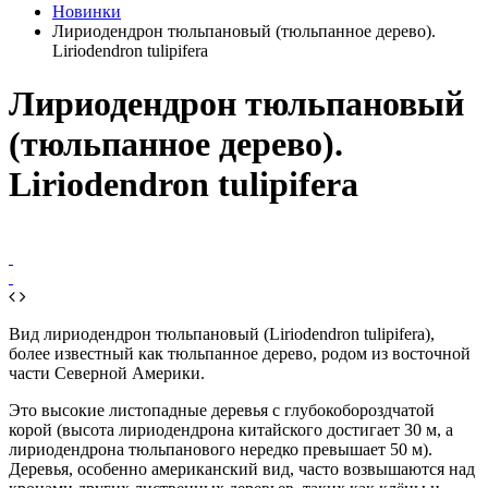
Новинки
Лириодендрон тюльпановый (тюльпанное дерево).
Liriodendron tulipifera
Лириодендрон тюльпановый
(тюльпанное дерево).
Liriodendron tulipifera
Вид лириодендрон тюльпановый (Liriodendron tulipifera),
более известный как тюльпанное дерево, родом из восточной
части Северной Америки.
Это высокие листопадные деревья с глубокобороздчатой
корой (высота лириодендрона китайского достигает 30 м, а
лириодендрона тюльпанового нередко превышает 50 м).
Деревья, особенно американский вид, часто возвышаются над