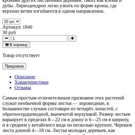
кронами других лиственных деревьев, таких как клёны и
дубы. Лириодендрон легко узнать по форме кроны, где
верхние ветви изгибаются в одном направлении.
Артикул:
1840
30 руб
В корзину
Товар отсутствует
Предзаказ
Описание
Характеристики
Отзывы
Самым простым отличительным признаком этих растений
служат необычной формы листья — лировидные, в
большинстве случаев состоящие из четырёх лопастей, с
обратносердцевидной, выемчатой верхушкой. Размер листьев
варьирует в пределах 8—22 см в длину и 6—25 см в ширину,
и в среднем у китайского вида он несколько крупнее. Черешок
листа длиной 4—18 см. Листья молодых деревьев, как