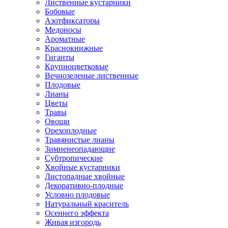
Лиственные кустарники
Бобовые
Азотфиксаторы
Медоносы
Ароматные
Краснокнижные
Гиганты
Крупноцветковые
Вечнозеленые лиственные
Плодовые
Лианы
Цветы
Травы
Овощи
Орехоплодные
Травянистые лианы
Зимненеопадающие
Субтропические
Хвойные кустарники
Листопадные хвойные
Декоративно-плодные
Условно плодовые
Натуральный краситель
Осеннего эффекта
Живая изгородь