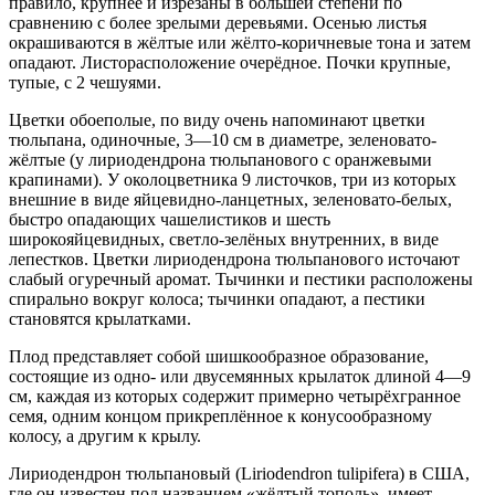
правило, крупнее и изрезаны в большей степени по
сравнению с более зрелыми деревьями. Осенью листья
окрашиваются в жёлтые или жёлто-коричневые тона и затем
опадают. Листорасположение очерёдное. Почки крупные,
тупые, с 2 чешуями.
Цветки обоеполые, по виду очень напоминают цветки
тюльпана, одиночные, 3—10 см в диаметре, зеленовато-
жёлтые (у лириодендрона тюльпанового с оранжевыми
крапинами). У околоцветника 9 листочков, три из которых
внешние в виде яйцевидно-ланцетных, зеленовато-белых,
быстро опадающих чашелистиков и шесть
широкояйцевидных, светло-зелёных внутренних, в виде
лепестков. Цветки лириодендрона тюльпанового источают
слабый огуречный аромат. Тычинки и пестики расположены
спирально вокруг колоса; тычинки опадают, а пестики
становятся крылатками.
Плод представляет собой шишкообразное образование,
состоящие из одно- или двусемянных крылаток длиной 4—9
см, каждая из которых содержит примерно четырёхгранное
семя, одним концом прикреплённое к конусообразному
колосу, а другим к крылу.
Лириодендрон тюльпановый (Liriodendron tulipifera) в США,
где он известен под названием «жёлтый тополь», имеет