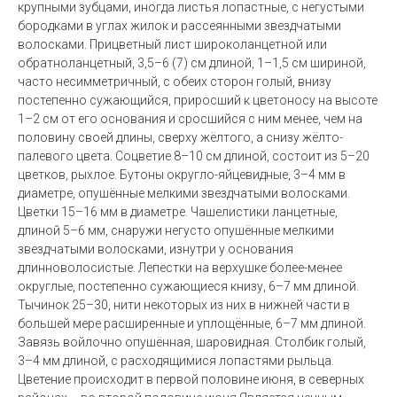
крупными зубцами, иногда листья лопастные, с негустыми
бородками в углах жилок и рассеянными звездчатыми
волосками. Прицветный лист широколанцетной или
обратноланцетный, 3,5–6 (7) см длиной, 1–1,5 см шириной,
часто несимметричный, с обеих сторон голый, внизу
постепенно сужающийся, приросший к цветоносу на высоте
1–2 см от его основания и сросшийся с ним менее, чем на
половину своей длины, сверху жёлтого, а снизу жёлто-
палевого цвета. Соцветие 8–10 см длиной, состоит из 5–20
цветков, рыхлое. Бутоны округло-яйцевидные, 3–4 мм в
диаметре, опушённые мелкими звездчатыми волосками.
Цветки 15–16 мм в диаметре. Чашелистики ланцетные,
длиной 5–6 мм, снаружи негусто опушённые мелкими
звездчатыми волосками, изнутри у основания
длинноволосистые. Лепестки на верхушке более-менее
округлые, постепенно сужающиеся книзу, 6–7 мм длиной.
Тычинок 25–30, нити некоторых из них в нижней части в
большей мере расширенные и уплощённые, 6–7 мм длиной.
Завязь войлочно опушённая, шаровидная. Столбик голый,
3–4 мм длиной, с расходящимися лопастями рыльца.
Цветение происходит в первой половине июня, в северных