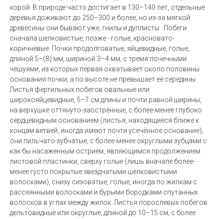
корой. В природе часто
достигает в 130–140 лет, отдельные
деревья доживают до 250–300 и более, но из-за мягкой
древесины они бывают уже, гнилы и дуплисты.
Побеги
сначала шелковистые, позже - голые, красновато-
коричневые. Почки продолговатые, яйцевидные, голые,
длиной 5–(8) мм, шириной 3–4 мм, с тремя почечными
чешуями, из которых первая охватывает около половины
основания почки, а по высоте не превышает её середины.
Листья фертильных побегов овальные или
широкояйцевидные, 5–7 см длины и почти равной ширины,
на верхушке оттянуто-заострённые, с более-менее глубоко
сердцевидным основанием (листья, находящиеся ближе к
концам ветвей, иногда имеют почти усечённое основание),
они пильчато-зубчатые, с более-менее округлыми зубцами с
как бы насаженным остриём, являющимся продолжением
листовой пластинки, сверху голые (лишь вначале более-
менее густо покрытые звездчатыми шелковистыми
волосками), снизу сизоватые, голые, иногда по жилкам с
рассеянными волосками и бурыми бородками спутанных
волосков в углах между жилок. Листья порослевых побегов
дельтовидные или округлые, длиной до 10–15 см, с более