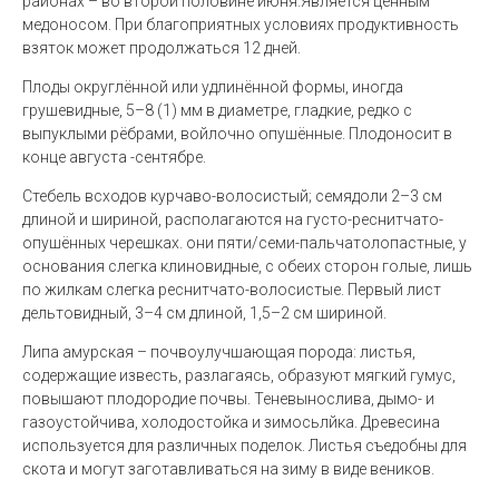
районах – во второй половине июня.
Является ценным
медоносом. При благоприятных условиях продуктивность
взяток может продолжаться 12 дней.
Плоды округлённой или удлинённой формы, иногда
грушевидные, 5–8 (1) мм в диаметре, гладкие, редко с
выпуклыми рёбрами, войлочно опушённые. Плодоносит в
конце августа -сентябре.
Стебель всходов курчаво-волосистый; семядоли
2–3 см
длиной и шириной, располагаются на густо-реснитчато-
опушённых черешках. они пяти/семи-пальчатолопастные, у
основания слегка клиновидные, с обеих сторон голые, лишь
по жилкам слегка реснитчато-волосистые. Первый лист
дельтовидный, 3–4 см длиной, 1,5–2 см шириной.
Липа амурская – почвоулучшающая порода: листья,
содержащие известь, разлагаясь, образуют мягкий гумус,
повышают плодородие почвы. Теневынослива, дымо- и
газоустойчива, холодостойка и зимосьлйка. Древесина
используется для различных поделок. Листья съедобны для
скота и могут заготавливаться на зиму в виде веников.