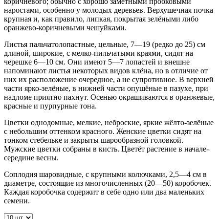
коричневого; обычно с хорошо заметными пробковыми
наростами, особенно у молодых деревьев. Верхушечная почка
крупная и, как правило, липкая, покрытая зелёными либо
оранжево-коричневыми чешуйками.
Листья пальчатолопастные, цельные, 7—19 (редко до 25) см
длиной, широкие, с мелко-пильчатыми краями, сидят на
черешке 6—10 см. Они имеют 5—7 лопастей и внешне
напоминают листья некоторых видов клёна, но в отличие от
них их расположение очередное, а не супротивное. В верхней
части ярко-зелёные, в нижней части опушёные в пазухе, при
надломе приятно пахнут. Осенью окрашиваются в оранжевые,
красные и пурпурные тона.
Цветки однодомные, мелкие, неброские, яркие жёлто-зелёные
с небольшим оттенком красного. Женские цветки сидят на
тонком стебельке и закрыты шарообразной головкой.
Мужские цветки собраны в кисть. Цветёт растение в начале-
середине весны.
Соплодия шаровидные, с крупными колючками, 2,5—4 см в
диаметре, состоящие из многочисленных (20—50) коробочек.
Каждая коробочка содержит в себе одно или два маленьких
семени.