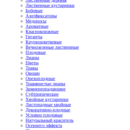
Лиственные деревья
Лиственные кустарники
Бобовые
Азотфиксаторы
Медоносы
Ароматные
Краснокнижные
Гиганты
Крупноцветковые
Вечнозеленые лиственные
Плодовые
Лианы
Цветы
Травы
Овощи
Орехоплодные
Травянистые лианы
Зимненеопадающие
Субтропические
Хвойные кустарники
Листопадные хвойные
Декоративно-плодные
Условно плодовые
Натуральный краситель
Осеннего эффекта