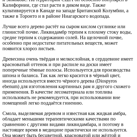
Калифорнии, где стал расти в диком виде. Также
культивируется в Канаде на западе Британской Колумбии, а
также в Торонто и в районе Ниагарского водопада.
Лучше всего дерево растёт на сыром кислом суглинке или
глинистой почве. Ликвидамбр терпим к плохому стоку воды,
средне терпим к содержанию солей. На щелочной почве,
особенно при недостатке питательных веществ, может
появится хлороз листьев.
Древесина очень твёрдая и мелкослойная, в сердцевине имеет
красноватый оттенок и при распиле на доски имеет
поперечные тёмные полосы. Используется для производства
шпона и баланса. Так как легко красится в чёрный цвет,
иногда используется вместо чёрного дерева (Diospyros
ebenum) для изготовления картинных рам и другого схожего
применения. В качестве лесоматериала или топлива
использовать не рекомендуется, при использовании вне
помещений легко поддаётся гниению.
Смола, выделяемая деревом и известная как жидкая амбра,
обладает меньшими терапевтическими качествами по
сравнению с другими видами ликвидамбара, и поэтому в
настоящее время в медицине практически не используется.
Она может быть бесцветной, красноватой или жёлтой и