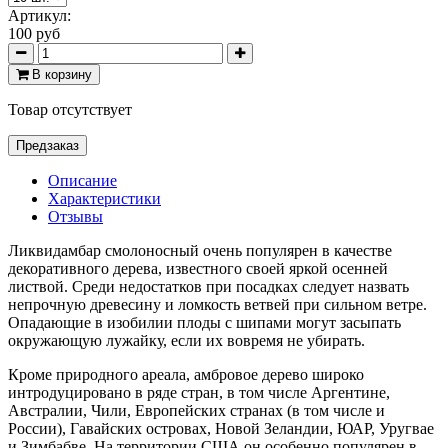
Артикул:
100 руб
В корзину
Товар отсутствует
Предзаказ
Описание
Характеристики
Отзывы
Ликвидамбар смолоносный очень популярен в качестве
декоративного дерева, известного своей яркой осенней
листвой. Среди недостатков при посадках следует назвать
непрочную древесину и ломкость ветвей при сильном ветре.
Опадающие в изобилии плоды с шипами могут засыпать
окружающую лужайку, если их вовремя не убирать.
Кроме природного ареала, амбровое дерево широко
интродуцировано в ряде стран, в том числе Аргентине,
Австралии, Чили, Европейских странах (в том числе и
России), Гавайских островах, Новой Зеландии, ЮАР, Уругвае
и Зимбабве. На территории США он особенно популярен в