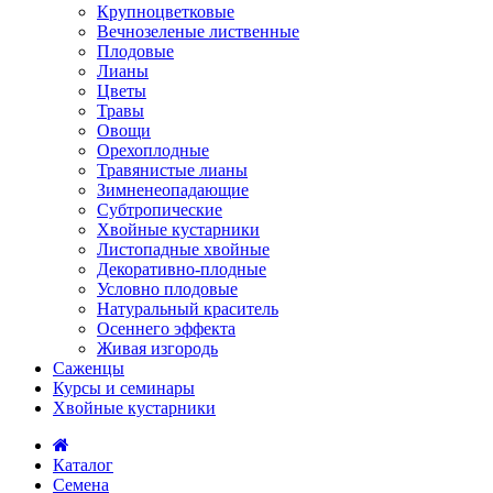
Крупноцветковые
Вечнозеленые лиственные
Плодовые
Лианы
Цветы
Травы
Овощи
Орехоплодные
Травянистые лианы
Зимненеопадающие
Субтропические
Хвойные кустарники
Листопадные хвойные
Декоративно-плодные
Условно плодовые
Натуральный краситель
Осеннего эффекта
Живая изгородь
Саженцы
Курсы и семинары
Хвойные кустарники
Каталог
Семена