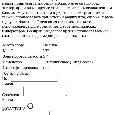
издаёт приятный запах серой амбры. Ранее она широко
экспортировалась в другие страны и считалась великолепным
бальзамом, успокоительным и укрепляющим средством, а
также использовалась при лечении радикулита, слабых нервов
и других болезней. Смешанная с табаком, когда-то
использовалась для курения при дворе мексиканских
императоров. Во Франции долгое время использовалась как
составная часть парфюмерии для перчаток и т. п.
Место сбора
Польша
Min T
'-33
Зона морозостойкости
5-4
Семейство
Альтингиевые (Altingiаceae)
Стратифицированы
нет
Оставить отзыв
Имя
E-mail
Сообщение
Капча