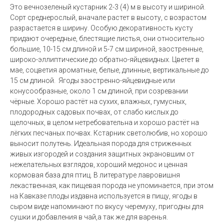
Это вечнозеленый кустарник 2-3 (4) м в высоту и шириной.
Сорт среднерослый, вначале растет в высоту, с возрастом
разрастается в ширину. Особую декоративность кусту
придают очередные, блестящие листья, они относительно
большие, 10-15 см длиной и 5-7 см шириной, заостренные,
широко-эллиптические до обратно-яйцевидных. Цветет в
мае, соцветия ароматные, белые, длинные, вертикальные до
15 см длиной. Ягоды заостренно-яйцевидные или
конусообразные, около 1 см длиной, при созревании
чёрные. Хорошо растёт на сухих, влажных, гумусных,
плодородных садовых почвах, от слабо кислых до
щелочных, в целом нетребовательна и хорошо растёт на
лёгких песчаных почвах. Кстарник светолюбив, но хорошо
выносит полутень. Идеальная порода для стриженных
живых изгородей и создания защитных экрановшим от
нежелательных взглядов, хороший медонос и ценная
кoрмовая база для птиц. В литературе лавровишня
лекаственная, как пищевая порода не упоминается, при этом
на Кавказе плоды издавна используется в пищу, ягоды в
сыром виде напоминают по вкусу черемуху, пригодны для
сушки и добавления в чай,а так же для варенья.