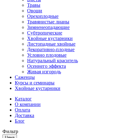
Травы
Овощи
Орехоплодные
Травянистые лианы
Зимненеопадающие
Субтропические
Хвойные кустарники
Листопадные хвойные
Декоративно-плодные
Условно плодовые
Натуральный краситель
Осеннего эффекта
Живая изгородь
Саженцы
Курсы и семинары
Хвойные кустарники
Каталог
О компании
Оплата
Доставка
Блог
Фильтр
Цена