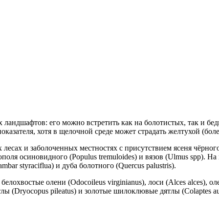
 ландшафтов: его можно встретить как на болотистых, так и б
казателя, хотя в щелочной среде может страдать желтухой (боле
ах и заболоченных местностях с присутствием ясеня чёрного (Fra
), тополя осиновидного (Populus tremuloides) и вязов (Ulmus spp
r styraciflua) и дуба болотного (Quercus palustris).
лохвостые олени (Odocoileus virginianus), лоси (Alces alces), 
тлы (Dryocopus pileatus) и золотые шилоклювые дятлы (Colaptes au