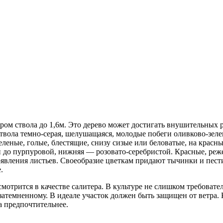
ром ствола до 1,6м. Это дерево может достигать внушительных 
твола темно-серая, шелушащаяся, молодые побеги оливково-зелен
зеленые, голые, блестящие, снизу сизые или беловатые, на крас
ой до пурпуровой, нижняя — розовато-серебристой. Красные, ре
оявления листьев. Своеобразие цветкам придают тычинки и пест
.
мотрится в качестве салитера. В культуре не слишком требовате
затемненному. В идеале участок должен быть защищен от ветра.
а предпочтительнее.