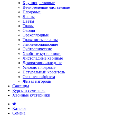
Крупноцветковые
Вечнозеленые лиственные
Плодовые
Лианы
Цветы
Травы
Овощи
Орехоплодные
Травянистые лианы
Зимненеопадающие
Субтропические
Хвойные кустарники
Листопадные хвойные
Декоративно-плодные
Условно плодовые
Натуральный краситель
Осеннего эффекта
Живая изгородь
Саженцы
Курсы и семинары
Хвойные кустарники
Каталог
Семена