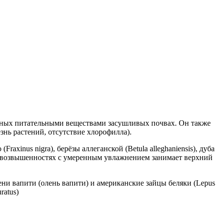
едных питательными веществами засушливых почвах. Он также
знь растений, отсутствие хлорофилла).
xinus nigra), берёзы аллеганской (Betula alleghaniensis), дуба
). На возвышенностях с умеренным увлажнением занимает верхний
олени вапити (олень вапити) и американские зайцы беляки (Lepus
ratus)