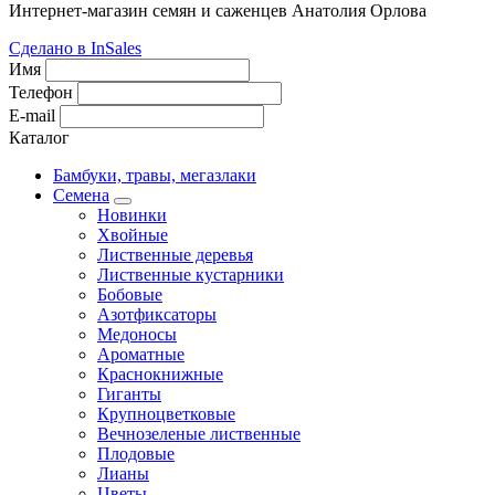
Интернет-магазин семян и саженцев Анатолия Орлова
Сделано в InSales
Имя
Телефон
E-mail
Каталог
Бамбуки, травы, мегазлаки
Семена
Новинки
Хвойные
Лиственные деревья
Лиственные кустарники
Бобовые
Азотфиксаторы
Медоносы
Ароматные
Краснокнижные
Гиганты
Крупноцветковые
Вечнозеленые лиственные
Плодовые
Лианы
Цветы