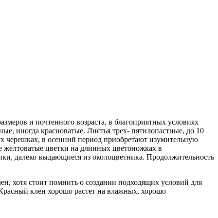
размеров и почтенного возраста, в благоприятных условиях
ые, иногда красноватые. Листья трех- пятилопастные, до 10
ных черешках, в осенний период приобретают изумительную
же желтоватые цветки на длинных цветоножках в
ики, далеко выдающиеся из околоцветника. Продолжительность
лен, хотя стоит помнить о создании подходящих условий для
 Красный клен хорошо растет на влажных, хорошо