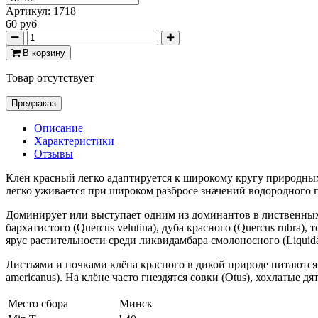
Артикул:
1718
60 руб
В корзину
Товар отсутствует
Предзаказ
Описание
Характеристики
Отзывы
Клён красный легко адаптируется к широкому кругу природных
легко уживается при широком разбросе значений водородного по
Доминирует или выступает одним из доминантов в лиственных лес
бархатистого (Quercus velutina), дуба красного (Quercus rubra
ярус растительности среди ликвидамбара смолоносного (Liquidamba
Листьями и почками клёна красного в дикой природе питаются бе
americanus). На клёне часто гнездятся совки (Otus), хохлатые дя
Место сбора
Минск