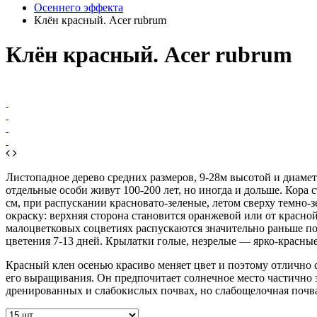
Осеннего эффекта
Клён красный. Acer rubrum
Клён красный. Acer rubrum
Листопадное дерево средних размеров, 9-28м высотой и диамет
отдельные особи живут 100-200 лет, но иногда и дольше.
Кора с
см, при распускании красновато-зеленые, летом сверху темно-
окраску: верхняя сторона становится оранжевой или от красн
малоцветковых соцветиях распускаются значительно раньше п
цветения 7-13 дней. Крылатки голые, незрелые — ярко-красные
Красный клен осенью красиво меняет цвет и поэтому отлично с
его выращивания. Он предпочитает солнечное место частично 
дренированных и слабокислых почвах, но слабощелочная почв