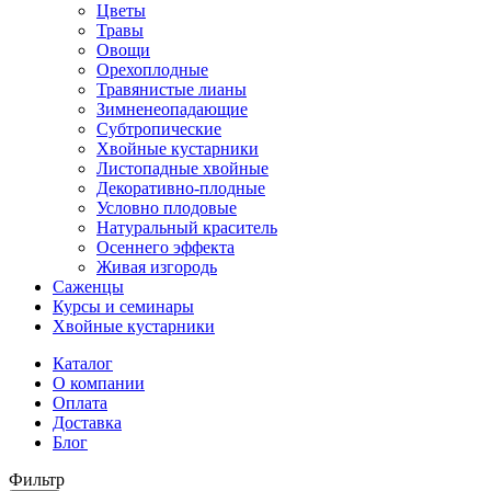
Цветы
Травы
Овощи
Орехоплодные
Травянистые лианы
Зимненеопадающие
Субтропические
Хвойные кустарники
Листопадные хвойные
Декоративно-плодные
Условно плодовые
Натуральный краситель
Осеннего эффекта
Живая изгородь
Саженцы
Курсы и семинары
Хвойные кустарники
Каталог
О компании
Оплата
Доставка
Блог
Фильтр