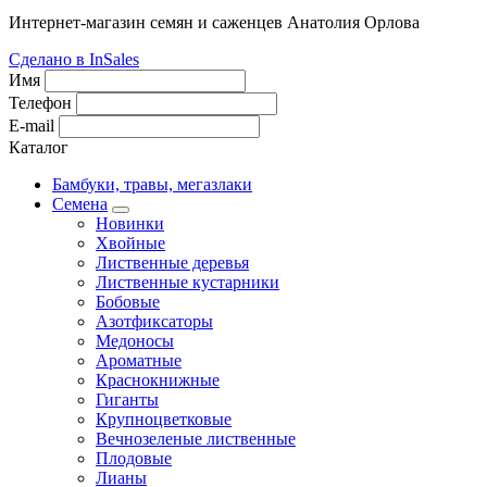
Интернет-магазин семян и саженцев Анатолия Орлова
Сделано в InSales
Имя
Телефон
E-mail
Каталог
Бамбуки, травы, мегазлаки
Семена
Новинки
Хвойные
Лиственные деревья
Лиственные кустарники
Бобовые
Азотфиксаторы
Медоносы
Ароматные
Краснокнижные
Гиганты
Крупноцветковые
Вечнозеленые лиственные
Плодовые
Лианы