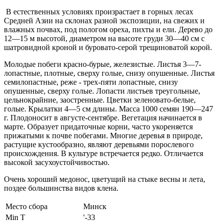
В естественных условиях произрастает в горных лесах
Средней Азии на склонах разной экспозиции, на свежих и
влажных почвах, под пологом ореха, пихты и ели.
Дерево до
12—15 м высотой, диаметром на высоте груди 30—40 см с
шатровидной кроной и буровато-серой трещиноватой корой.
Молодые побеги красно-бурые, железистые. Листья 3—7-
лопастные, плотные, сверху голые, снизу опушенные.
Листья
семилопастные, реже - трех-пяти лопастные, снизу
опушенные, сверху голые. Лопасти листьев треугольные,
цельнокрайние, заостренные. Цветки зеленовато-белые,
голые. Крылатки 4—5 см длины. Масса 1000 семян 190—247
г. Плодоносит в августе-сентябре. Вегетация начинается в
марте. Образует придаточные корни, часто укореняется
прижатыми к почве побегами. Многие деревья в природе,
растущие кустообразно, являют деревьями порослевого
происхождения. В культуре встречается редко. Отличается
высокой засухоустойчивостью.
Очень хороший медонос, цветущий на стыке весны и лета,
поздее большинства видов клена.
Место сбора
Минск
Min T
'-33