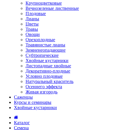
Крупноцветковые
Вечнозеленые лиственные
Плодовые
Лианы
Цветы
Травы
Овощи
Орехоплодные
Травянистые лианы
Зимненеопадающие
Субтропические
Хвойные кустарники
Листопадные хвойные
Декоративно-плодные
Условно плодовые
Натуральный краситель
Осеннего эффекта
Живая изгородь
Саженцы
Курсы и семинары
Хвойные кустарники
Каталог
Семена