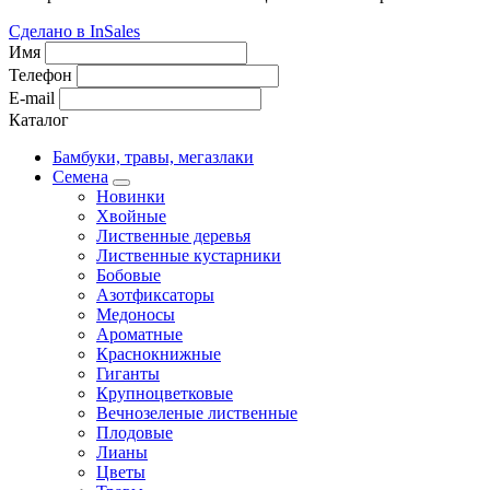
Сделано в InSales
Имя
Телефон
E-mail
Каталог
Бамбуки, травы, мегазлаки
Семена
Новинки
Хвойные
Лиственные деревья
Лиственные кустарники
Бобовые
Азотфиксаторы
Медоносы
Ароматные
Краснокнижные
Гиганты
Крупноцветковые
Вечнозеленые лиственные
Плодовые
Лианы
Цветы