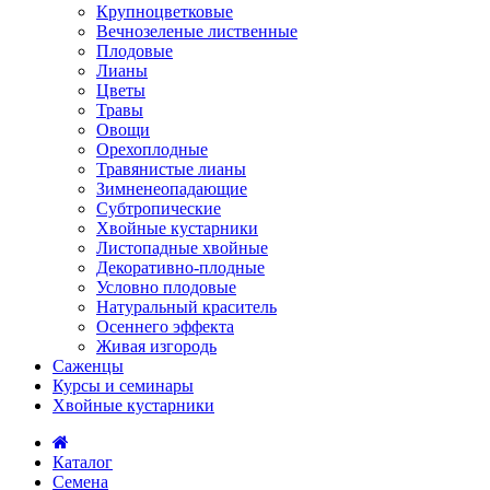
Крупноцветковые
Вечнозеленые лиственные
Плодовые
Лианы
Цветы
Травы
Овощи
Орехоплодные
Травянистые лианы
Зимненеопадающие
Субтропические
Хвойные кустарники
Листопадные хвойные
Декоративно-плодные
Условно плодовые
Натуральный краситель
Осеннего эффекта
Живая изгородь
Саженцы
Курсы и семинары
Хвойные кустарники
Каталог
Семена