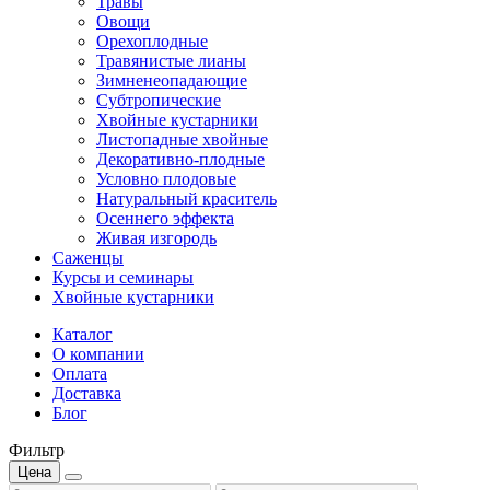
Травы
Овощи
Орехоплодные
Травянистые лианы
Зимненеопадающие
Субтропические
Хвойные кустарники
Листопадные хвойные
Декоративно-плодные
Условно плодовые
Натуральный краситель
Осеннего эффекта
Живая изгородь
Саженцы
Курсы и семинары
Хвойные кустарники
Каталог
О компании
Оплата
Доставка
Блог
Фильтр
Цена