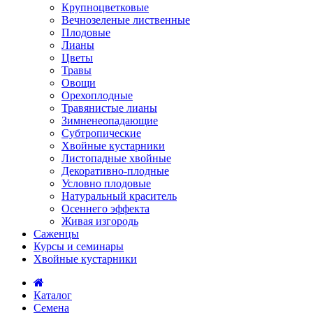
Крупноцветковые
Вечнозеленые лиственные
Плодовые
Лианы
Цветы
Травы
Овощи
Орехоплодные
Травянистые лианы
Зимненеопадающие
Субтропические
Хвойные кустарники
Листопадные хвойные
Декоративно-плодные
Условно плодовые
Натуральный краситель
Осеннего эффекта
Живая изгородь
Саженцы
Курсы и семинары
Хвойные кустарники
Каталог
Семена