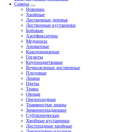
Семена
Новинки
Хвойные
Лиственные деревья
Лиственные кустарники
Бобовые
Азотфиксаторы
Медоносы
Ароматные
Краснокнижные
Гиганты
Крупноцветковые
Вечнозеленые лиственные
Плодовые
Лианы
Цветы
Травы
Овощи
Орехоплодные
Травянистые лианы
Зимненеопадающие
Субтропические
Хвойные кустарники
Листопадные хвойные
Декоративно-плодные