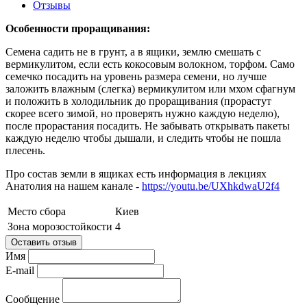
Отзывы
Особенности проращивания:
Семена садить не в грунт, а в ящики, землю смешать с
вермикулитом, если есть кокосовым волокном, торфом. Само
семечко посадить на уровень размера семени, но лучше
заложить влажным (слегка) вермикулитом или мхом сфагнум
и положить в холодильник до проращивания (прорастут
скорее всего зимой, но проверять нужно каждую неделю),
после прорастания посадить. Не забывать открывать пакеты
каждую неделю чтобы дышали, и следить чтобы не пошла
плесень.
Про состав земли в ящиках есть информация в лекциях
Анатолия на нашем канале -
https://youtu.be/UXhkdwaU2f4
Место сбора
Киев
Зона морозостойкости
4
Оставить отзыв
Имя
E-mail
Сообщение