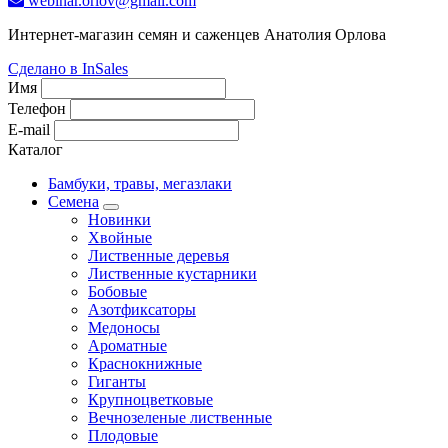
webinar.orlov@gmail.com
Интернет-магазин семян и саженцев Анатолия Орлова
Сделано в InSales
Имя
Телефон
E-mail
Каталог
Бамбуки, травы, мегазлаки
Семена
Новинки
Хвойные
Лиственные деревья
Лиственные кустарники
Бобовые
Азотфиксаторы
Медоносы
Ароматные
Краснокнижные
Гиганты
Крупноцветковые
Вечнозеленые лиственные
Плодовые