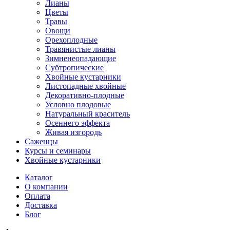
Лианы
Цветы
Травы
Овощи
Орехоплодные
Травянистые лианы
Зимненеопадающие
Субтропические
Хвойные кустарники
Листопадные хвойные
Декоративно-плодные
Условно плодовые
Натуральный краситель
Осеннего эффекта
Живая изгородь
Саженцы
Курсы и семинары
Хвойные кустарники
Каталог
О компании
Оплата
Доставка
Блог