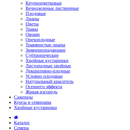
Крупноцветковые
Вечнозеленые лиственные
Плодовые
Лианы
Цветы
Травы
Овощи
Орехоплодные
Травянистые лианы
Зимненеопадающие
Субтропические
Хвойные кустарники
Листопадные хвойные
Декоративно-плодные
Условно плодовые
Натуральный краситель
Осеннего эффекта
Живая изгородь
Саженцы
Курсы и семинары
Хвойные кустарники
Каталог
Семена