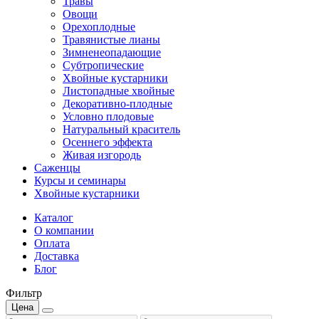
Травы
Овощи
Орехоплодные
Травянистые лианы
Зимненеопадающие
Субтропические
Хвойные кустарники
Листопадные хвойные
Декоративно-плодные
Условно плодовые
Натуральный краситель
Осеннего эффекта
Живая изгородь
Саженцы
Курсы и семинары
Хвойные кустарники
Каталог
О компании
Оплата
Доставка
Блог
Фильтр
Цена