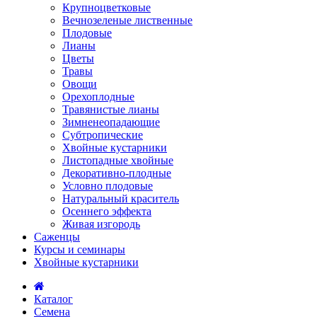
Крупноцветковые
Вечнозеленые лиственные
Плодовые
Лианы
Цветы
Травы
Овощи
Орехоплодные
Травянистые лианы
Зимненеопадающие
Субтропические
Хвойные кустарники
Листопадные хвойные
Декоративно-плодные
Условно плодовые
Натуральный краситель
Осеннего эффекта
Живая изгородь
Саженцы
Курсы и семинары
Хвойные кустарники
Каталог
Семена