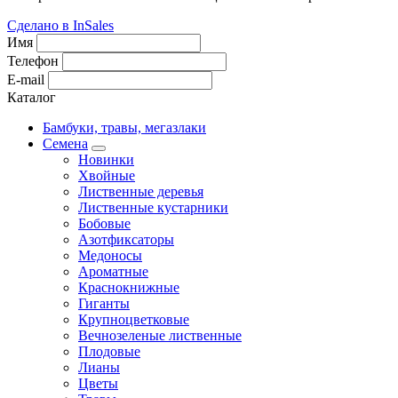
Сделано в InSales
Имя
Телефон
E-mail
Каталог
Бамбуки, травы, мегазлаки
Семена
Новинки
Хвойные
Лиственные деревья
Лиственные кустарники
Бобовые
Азотфиксаторы
Медоносы
Ароматные
Краснокнижные
Гиганты
Крупноцветковые
Вечнозеленые лиственные
Плодовые
Лианы
Цветы