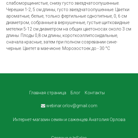
слабоморщинистые, снизу густо звездчатоопушенные.
Черешки 1-2, 5 см длины, густо звездчатоопушенные. Цветки
ароматные, белые, только фертильные однотипные, 0, 6 см
диаметром, собранные в верхушечные, густые щитковидные
метелки 5-12 см диаметром на общих цветоносах около 3 см
длины. Плоды 0,8 см длины, короткоэллипсоидальные,
сначала красные, затем при полном созревании сине-
черные. Цветет в мае-июне. Морозостоек до - 30 °C
Главная страница
Блог
Контакты
webinar.orlov@gmail.com
Интернет-магазин семян и саженцев Анатолия Орлова