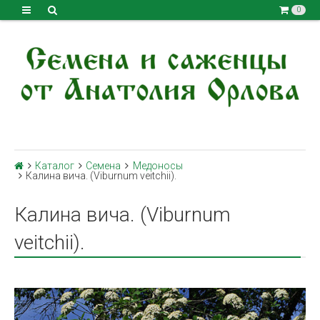
0
Каталог
Семена
Медоносы
Калина вича. (Viburnum veitchii).
Калина вича. (Viburnum
veitchii).