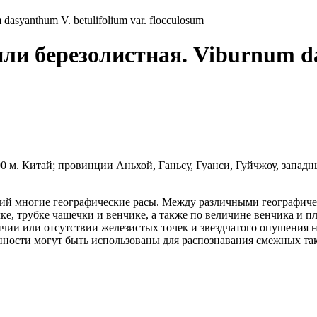
syanthum V. betulifolium var. flocculosum
и березолистная. Viburnum das
00 м.
Китай; провинции Аньхой, Ганьсу, Гуанси, Гуйчжоу, запа
й многие географические расы. Между различными географичес
е, трубке чашечки и венчике, а также по величине венчика и пл
чии или отсутствии железистых точек и звездчатого опушения н
нности могут быть использованы для распознавания смежных так