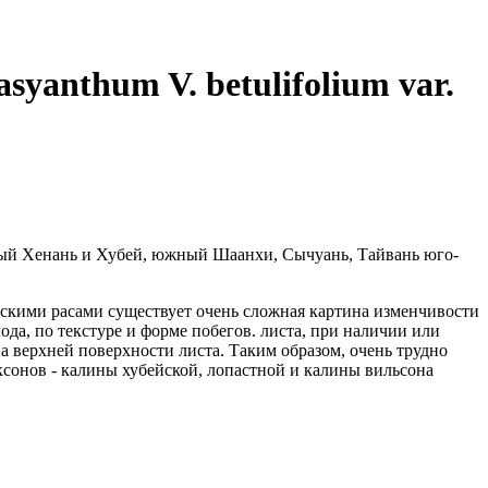
yanthum V. betulifolium var.
дный Хенань и Хубей, южный Шаанхи, Сычуань, Тайвань юго-
кими расами существует очень сложная картина изменчивости
ода, по текстуре и форме побегов. листа, при наличии или
а верхней поверхности листа.
Таким образом, очень трудно
сонов - калины хубейской, лопастной и калины вильсона