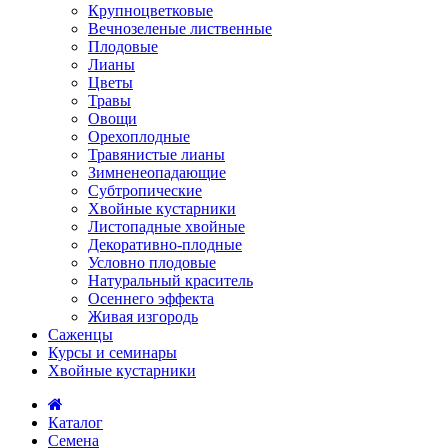
Крупноцветковые
Вечнозеленые лиственные
Плодовые
Лианы
Цветы
Травы
Овощи
Орехоплодные
Травянистые лианы
Зимненеопадающие
Субтропические
Хвойные кустарники
Листопадные хвойные
Декоративно-плодные
Условно плодовые
Натуральный краситель
Осеннего эффекта
Живая изгородь
Саженцы
Курсы и семинары
Хвойные кустарники
Каталог
Семена