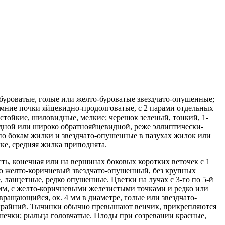
-буроватые, голые или желто-буроватые звездчато-опушенные;
мние почки яйцевидно-продолговатые, с 2 парами отдельных
 стойкие, шиловидные, мелкие; черешок зеленый, тонкий, 1-
идной или широко обратнояйцевидной, реже эллиптически-
и по бокам жилки и звездчато-опушенные в пазухах жилок или
ке, средняя жилка приподнята.
ть, конечная или на вершинах боковых коротких веточек с 1
дко желто-коричневый звездчато-опушенный, без крупных
ланцетные, редко опушенные. Цветки на лучах с 3-го по 5-й
5 мм, с желто-коричневыми железистыми точками и редко или
ращающийся, ок. 4 мм в диаметре, голые или звездчато-
нокрайний. Тычинки обычно превышают венчик, прикрепляются
шечки; рыльца головчатые. Плоды при созревании красные,