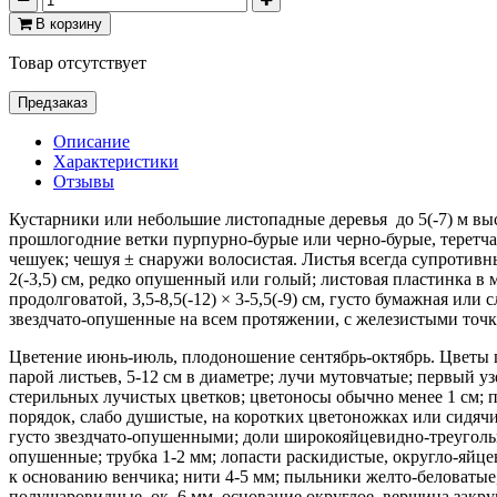
В корзину
Товар отсутствует
Предзаказ
Описание
Характеристики
Отзывы
Кустарники или небольшие
листопадные деревья до 5(-7) м вы
прошлогодние ветки пурпурно-бурые или черно-бурые, теретч
чешуек; чешуя ± снаружи волосистая. Листья всегда супротивн
2(-3,5) см, редко опушенный или голый; листовая пластинка 
продолговатой, 3,5-8,5(-12) × 3-5,5(-9) см, густо бумажная и
звездчато-опушенные на всем протяжении, с железистыми точк
Цветение июнь-июль, плодоношение сентябрь-октябрь. Цветы по
парой листьев, 5-12 см в диаметре; лучи мутовчатые; первый 
стерильных лучистых цветков; цветоносы обычно менее 1 см; 
порядок, слабо душистые, на коротких цветоножках или сидячи
густо звездчато-опушенными; доли широкояйцевидно-треугольны
опушенные; трубка 1-2 мм; лопасти раскидистые, округло-яй
к основанию венчика; нити 4-5 мм; пыльники желто-беловатые
полушаровидные, ок. 6 мм, основание округлое, вершина закруг