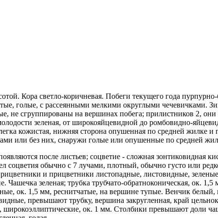
сотой. Кора светло-коричневая. Побеги текущего года пурпурно
атые, голые, с рассеянными мелкими округлыми чечевичками. Зи
ые, не сгруппированы на вершинах побега; прилистников 2, они
в молодости зеленая, от широкояйцевидной до ромбовидно-яйцев
ли слегка кожистая, нижняя сторона опушенная по средней жилке 
ами или без них, снаружи голые или опушенные по средней жил
являются после листьев; соцветие - сложная зонтиковидная кис
узел соцветия обычно с 7 лучами, плотный, обычно густо или ре
прицветники и прицветники листопадные, листовидные, зеленые, 
е. Чашечка зеленая; трубка трубчато-обратноконическая, ок. 1,
е, ок. 1,5 мм, реснитчатые, на вершине тупые. Венчик белый, в
цевидные, превышают трубку, вершина закругленная, край цель
, широкоэллиптические, ок. 1 мм. Столбики превышают доли ча
ленная, голая.