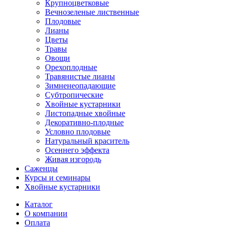
Крупноцветковые
Вечнозеленые лиственные
Плодовые
Лианы
Цветы
Травы
Овощи
Орехоплодные
Травянистые лианы
Зимненеопадающие
Субтропические
Хвойные кустарники
Листопадные хвойные
Декоративно-плодные
Условно плодовые
Натуральный краситель
Осеннего эффекта
Живая изгородь
Саженцы
Курсы и семинары
Хвойные кустарники
Каталог
О компании
Оплата