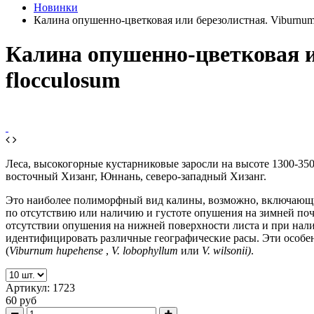
Новинки
Калина опушенно-цветковая или березолистная. Viburnum da
Калина опушенно-цветковая ил
flocculosum
Леса, высокогорные кустарниковые заросли на высоте 1300-35
восточный Хизанг, Юннань, северо-западный Хизанг.
Это наиболее полиморфный вид калины, возможно, включающи
по отсутствию или наличию и густоте опушения на зимней почк
отсутствии опушения на нижней поверхности листа и при нали
идентифицировать различные географические расы.
Эти особе
(
Viburnum hupehense
,
V. lobophyllum
или
V. wilsonii)
.
Артикул:
1723
60 руб