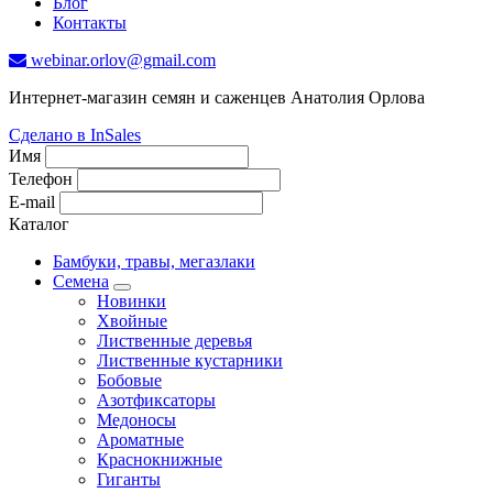
Блог
Контакты
webinar.orlov@gmail.com
Интернет-магазин семян и саженцев Анатолия Орлова
Сделано в InSales
Имя
Телефон
E-mail
Каталог
Бамбуки, травы, мегазлаки
Семена
Новинки
Хвойные
Лиственные деревья
Лиственные кустарники
Бобовые
Азотфиксаторы
Медоносы
Ароматные
Краснокнижные
Гиганты