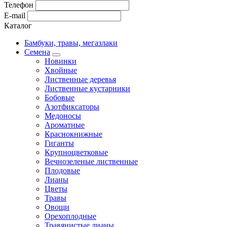
Телефон
E-mail
Каталог
Бамбуки, травы, мегазлаки
Семена
Новинки
Хвойные
Лиственные деревья
Лиственные кустарники
Бобовые
Азотфиксаторы
Медоносы
Ароматные
Краснокнижные
Гиганты
Крупноцветковые
Вечнозеленые лиственные
Плодовые
Лианы
Цветы
Травы
Овощи
Орехоплодные
Травянистые лианы