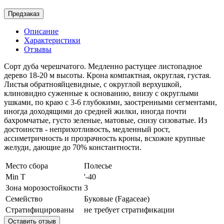
Предзаказ
Описание
Характеристики
Отзывы
Сорт дуба черешчатого. Медленно растущее листопадное
дерево 18-20 м высоты. Крона компактная, округлая, густая.
Листья обратнояйцевидные, с округлой верхушкой,
клиновидно суженные к основанию, внизу с округлыми
ушками, по краю с 3-6 глубокими, заостренными сегментами,
иногда доходящими до средней жилки, иногда почти
бахромчатые, густо зеленые, матовые, снизу сизоватые. Из
достоинств - неприхотливость, медленный рост,
ассиметричность и прозрачность кроны, всхожие крупные
желуди, дающие до 70% константности.
Место сбора
Полесье
Min T
'-40
Зона морозостойкости
3
Семейство
Буковые (Fagaceae)
Стратифицированы
не требует стратификации
Оставить отзыв