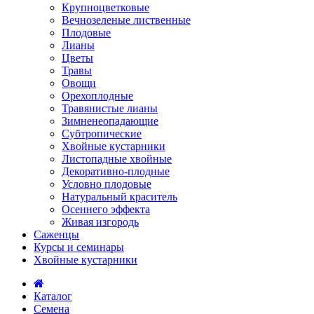
Крупноцветковые
Вечнозеленые лиственные
Плодовые
Лианы
Цветы
Травы
Овощи
Орехоплодные
Травянистые лианы
Зимненеопадающие
Субтропические
Хвойные кустарники
Листопадные хвойные
Декоративно-плодные
Условно плодовые
Натуральный краситель
Осеннего эффекта
Живая изгородь
Саженцы
Курсы и семинары
Хвойные кустарники
Каталог
Семена