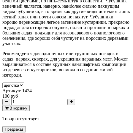
белыми цветками, по пять-семь штук в соцветии. Чубушник
венечный является, наверно, наиболее сильно пахнущим
видом чубушника, в то время как другие виды источают лишь
легкий запах или почти совсем не пахнут. Чубушники,
хорошо переносящие легкое затенение кустарники, прекрасно
подходят для отторочки опушек, полян и прогалин в парках и
больших садах, подходит для лесопаркового подпологового
озеленения, где хорошо себя чуствует на поросших деревьями
участках.
Рекомендуется для одиночных или групповых посадок в
садах, парках, скверах, для украшения парадных мест. Может
выращиваться в составе крупных ландшафтных композиций
из деревьев и кустарников, возможно создание живой
изгороди.
Артикул:
1424
100 руб
В корзину
Товар отсутствует
Предзаказ