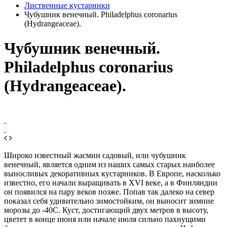
Лиственные кустарники
Чубушник венечный. Philadelphus coronarius
(Hydrangeаceae).
Чубушник венечный.
Philadelphus coronarius
(Hydrangeаceae).
Широко известный жасмин садовый, или чубушник
венечный, является одним из наших самых старых наиболее
выносливых декоративных кустарников. В Европе, насколько
известно, его начали выращивать в XVI веке, а в Финляндии
он появился на пару веков позже. Попав так далеко на север
показал себя удивительно зимостойким, он выносит зимние
морозы до -40С. Куст, достигающий двух метров в высоту,
цветет в конце июня или начале июля сильно пахнущими