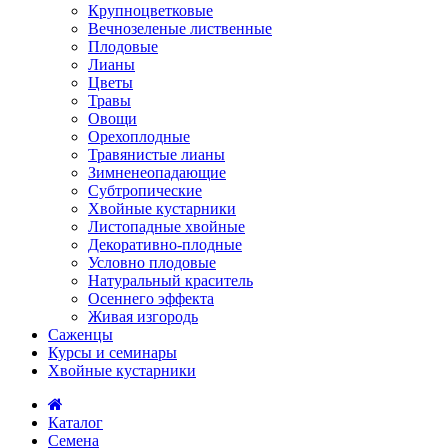
Крупноцветковые
Вечнозеленые лиственные
Плодовые
Лианы
Цветы
Травы
Овощи
Орехоплодные
Травянистые лианы
Зимненеопадающие
Субтропические
Хвойные кустарники
Листопадные хвойные
Декоративно-плодные
Условно плодовые
Натуральный краситель
Осеннего эффекта
Живая изгородь
Саженцы
Курсы и семинары
Хвойные кустарники
Каталог
Семена