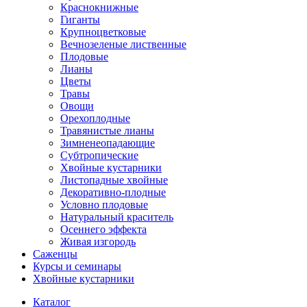
Краснокнижные
Гиганты
Крупноцветковые
Вечнозеленые лиственные
Плодовые
Лианы
Цветы
Травы
Овощи
Орехоплодные
Травянистые лианы
Зимненеопадающие
Субтропические
Хвойные кустарники
Листопадные хвойные
Декоративно-плодные
Условно плодовые
Натуральный краситель
Осеннего эффекта
Живая изгородь
Саженцы
Курсы и семинары
Хвойные кустарники
Каталог