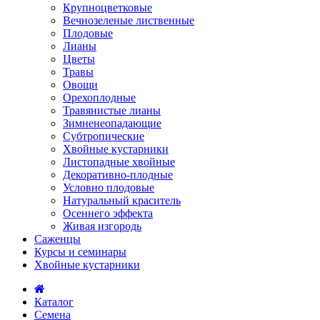
Крупноцветковые
Вечнозеленые лиственные
Плодовые
Лианы
Цветы
Травы
Овощи
Орехоплодные
Травянистые лианы
Зимненеопадающие
Субтропические
Хвойные кустарники
Листопадные хвойные
Декоративно-плодные
Условно плодовые
Натуральный краситель
Осеннего эффекта
Живая изгородь
Саженцы
Курсы и семинары
Хвойные кустарники
Каталог
Семена