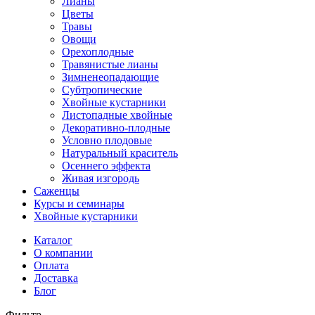
Лианы
Цветы
Травы
Овощи
Орехоплодные
Травянистые лианы
Зимненеопадающие
Субтропические
Хвойные кустарники
Листопадные хвойные
Декоративно-плодные
Условно плодовые
Натуральный краситель
Осеннего эффекта
Живая изгородь
Саженцы
Курсы и семинары
Хвойные кустарники
Каталог
О компании
Оплата
Доставка
Блог
Фильтр