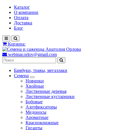
Каталог
О компании
Оплата
Доставка
Блог
Корзина:
webinar.orlov@gmail.com
Бамбуки, травы, мегазлаки
Семена
Новинки
Хвойные
Лиственные деревья
Лиственные кустарники
Бобовые
Азотфиксаторы
Медоносы
Ароматные
Краснокнижные
Гиганты