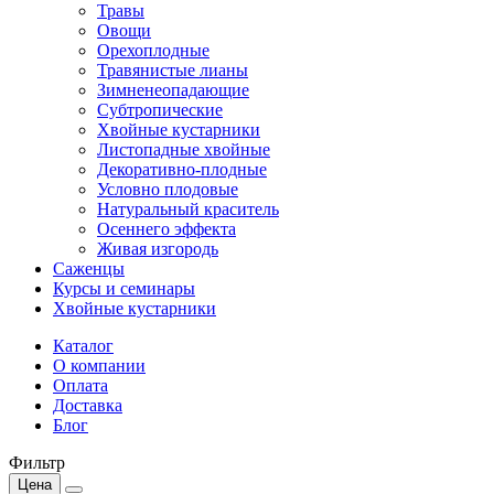
Травы
Овощи
Орехоплодные
Травянистые лианы
Зимненеопадающие
Субтропические
Хвойные кустарники
Листопадные хвойные
Декоративно-плодные
Условно плодовые
Натуральный краситель
Осеннего эффекта
Живая изгородь
Саженцы
Курсы и семинары
Хвойные кустарники
Каталог
О компании
Оплата
Доставка
Блог
Фильтр
Цена