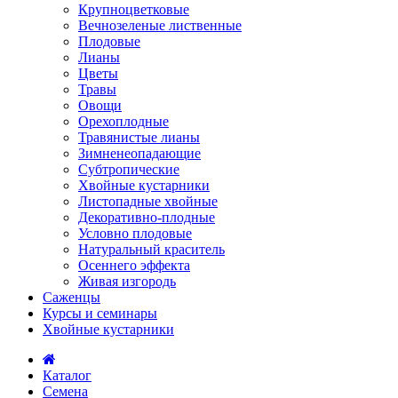
Крупноцветковые
Вечнозеленые лиственные
Плодовые
Лианы
Цветы
Травы
Овощи
Орехоплодные
Травянистые лианы
Зимненеопадающие
Субтропические
Хвойные кустарники
Листопадные хвойные
Декоративно-плодные
Условно плодовые
Натуральный краситель
Осеннего эффекта
Живая изгородь
Саженцы
Курсы и семинары
Хвойные кустарники
Каталог
Семена