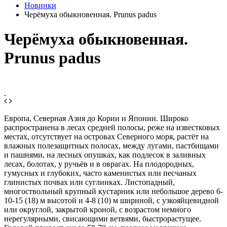
Новинки
Черёмуха обыкновенная. Prunus padus
Черёмуха обыкновенная.
Prunus padus
Европа, Северная Азия до Кории и Японии. Широко
распространена в лесах средней полосы, реже на известковых
местах, отсутствует на островах Северного моря, растёт на
влажных полезащитных полосах, между лугами, пастбищами
и пашнями, на лесных опушках, как подлесок в заливных
лесах, болотах, у ручьёв и в оврагах. На плодородных,
гумусных и глубоких, часто каменистых или песчаных
глинистых почвах или суглинках. Листопадный,
многоствольный крупный кустарник или небольшое дерево 6-
10-15 (18) м высотой и 4-8 (10) м шириной, с узкояйцевидной
или округлой, закрытой кроной, с возрастом немного
нерегулярными, свисающими ветвями, быстрорастущее.