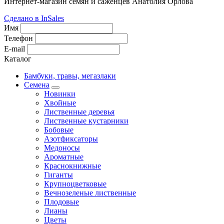
Интернет-магазин семян и саженцев Анатолия Орлова
Сделано в InSales
Имя
Телефон
E-mail
Каталог
Бамбуки, травы, мегазлаки
Семена
Новинки
Хвойные
Лиственные деревья
Лиственные кустарники
Бобовые
Азотфиксаторы
Медоносы
Ароматные
Краснокнижные
Гиганты
Крупноцветковые
Вечнозеленые лиственные
Плодовые
Лианы
Цветы