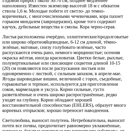
Годовой прирост около 50-70 см, позднее медленнее
наполовину. Известен экземпляр высотой 18 м с обхватом
ствола 1,6 м.
Молодые побеги от светло- до темно-
коричневых, с многочисленными чечевичками, кора пахнет
горьким миндалем (лавроцеразин), кроме того содержит
каучук, дубильные вещества и смолы. Кора черно-серая.
Листья расположены очерёдно, эллиптические/продолговатые
или широко обратнояйцевидные, 6-12 см длиной, тёмно-
зелёные, матовые, снизу голубовато-зелёные, часто
распускаются очень рано, немного морщинистые; осенняя
окраска жёлтая, иногда красноватая. Цветки белые, рыхлые,
полувертикальные или свисающие соцветия длиной 10-15
(20) см появляются после распускания листьев или
одновременно с листвой, с сильным запахом, в апреле-мае.
Ягоды шаровидные вишни, величиной с горох, съедобные,
горьковатые и терпкие, используются для приготовления
соков, мармеладов и уксуса. Корни сильные, густо
разветвлённые и очень широко распространённые, редко
уходят на глубину. Корни обладают хорошей
восстановительной способностью (EHLERS), образует много
корневых отпрысков; хорошо переносит наводнения.
Светолюбива, выносит полутень. Нетребовательна, выносит
почти все почвы, предпочитает равномерно увлажнённые,
гумусные, богатые питательными веществами субстраты, от