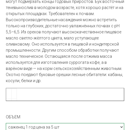
могут подмерзать концы годовых приростов. Бук восточный
теневынослив в молодом возрасте, хотя хорошо растёт и на
открытых площадках. Требователен к почвам.
Высокопроизводительные насаждения можно встретить
только на глубоких, достаточно увлажнённых почвах с рН
5,5–6,5.
Из орехов получают высококачественное пищевое
масло светло-жёлтого цвета, мало уступающее
оливковому
. Оно используется в пищевой и кондитерской
промышленности. Другим способом обработки получают
масло техническое. Остающаяся после отжима масса
используется для изготовления суррогата
кофе, а в
варёном виде — на корм сельскохозяйственным животным.
Охотно поедают буковые орешки лесные обитатели: кабаны,
косули, белки и др.
ОБЪЕМ