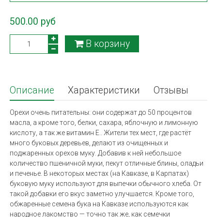
500.00 руб
В корзину
Описание
Характеристики
Отзывы
Орехи очень питательны: они содержат до 50 процентов
масла, а кроме того, белки, сахара,
яблочную и лимонную
кислоту, а так же витамин Е.
. Жители тех мест, где растёт
много буковых деревьев, делают из очищенных и
поджаренных орехов муку. Добавив к ней небольшое
количество пшеничной муки, пекут отличные блины, оладьи
и печенье. В некоторых местах (на Кавказе, в Карпатах)
буковую муку используют для выпечки обычного хлеба. От
такой добавки его вкус заметно улучшается
. Кроме того,
обжаренные семена бука на Кавказе используются как
народное лакомство — точно так же, как семечки