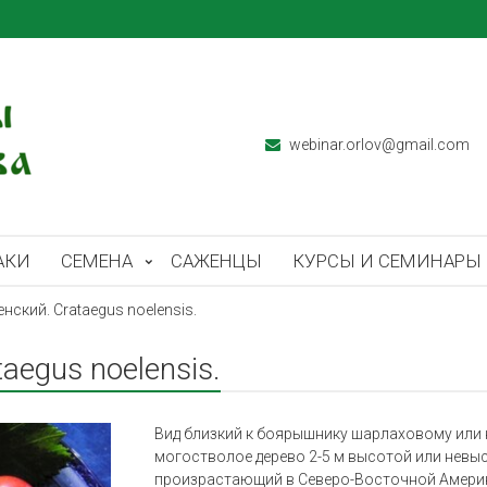
webinar.orlov@gmail.com
АКИ
СЕМЕНА
САЖЕНЦЫ
КУРСЫ И СЕМИНАРЫ
ский. Crataegus noelensis.
egus noelensis.
Вид близкий к боярышнику шарлаховому или 
могостволое дерево 2-5 м высотой или невы
произрастающий в Северо-Восточной Амери