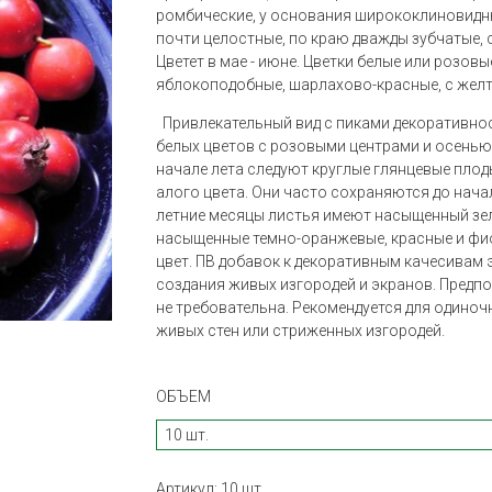
ромбические, у основания ширококлиновидны
почти целостные, по краю дважды зубчатые, с
Цветет в мае - июне. Цветки белые или розов
яблокоподобные, шарлахово-красные, с жел
Привлекательный вид с пиками декоративнос
белых цветов с розовыми центрами и осенью 
начале лета следуют круглые глянцевые плод
алого цвета. Они часто сохраняются до нача
летние месяцы листья имеют насыщенный зеле
насыщенные темно-оранжевые, красные и фи
цвет. ПВ добавок к декоративным качесивам 
создания живых изгородей и экранов. Предпо
не требовательна. Рекомендуется для одиноч
живых стен или стриженных изгородей.
ОБЪЕМ
Артикул:
10 шт.