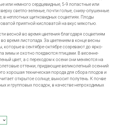
е или немного сердцевидные, 5-9 лопастные или
верху светло-зеленые, почти голые, снизу-опушенные.
ые, в неплотных щитковидных соцветиях. Плоды
товатой приятной кисловатой на вкус мякотью.
ти весной во время цветения
благодаря соцветиям
во время листопада. За цветением в конце весны
ы, которые в сентябре-октябре созревают до ярко-
ла зимы и охотно поедаются птицами. В весенне-
ный цвет, а с переходом к осени они меняются на
олетовые оттенки, придающие великолепный осенний
это хорошая техническая порода для сбора плодов и
читает открытое солнце, выносит полутень. К почве
ных и групповых посадок, в качестве непроходимых