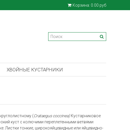
Корзина:
0.00 руб
ХВОЙНЫЕ КУСТАРНИКИ
круглолистному (
Crataegus coccinea)
Кустарниковое
сокий куст с колючими переплетенными ветвями
ке
. Листки тонкие, широкояйцевидные или яйцевидно-