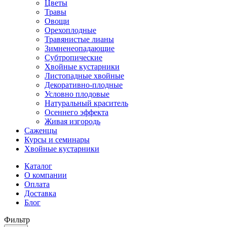
Цветы
Травы
Овощи
Орехоплодные
Травянистые лианы
Зимненеопадающие
Субтропические
Хвойные кустарники
Листопадные хвойные
Декоративно-плодные
Условно плодовые
Натуральный краситель
Осеннего эффекта
Живая изгородь
Саженцы
Курсы и семинары
Хвойные кустарники
Каталог
О компании
Оплата
Доставка
Блог
Фильтр