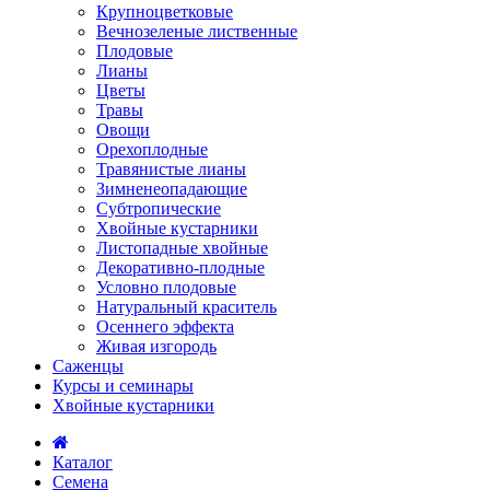
Крупноцветковые
Вечнозеленые лиственные
Плодовые
Лианы
Цветы
Травы
Овощи
Орехоплодные
Травянистые лианы
Зимненеопадающие
Субтропические
Хвойные кустарники
Листопадные хвойные
Декоративно-плодные
Условно плодовые
Натуральный краситель
Осеннего эффекта
Живая изгородь
Саженцы
Курсы и семинары
Хвойные кустарники
Каталог
Семена