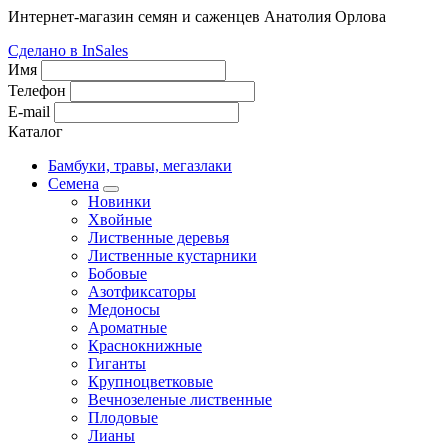
Интернет-магазин семян и саженцев Анатолия Орлова
Сделано в InSales
Имя
Телефон
E-mail
Каталог
Бамбуки, травы, мегазлаки
Семена
Новинки
Хвойные
Лиственные деревья
Лиственные кустарники
Бобовые
Азотфиксаторы
Медоносы
Ароматные
Краснокнижные
Гиганты
Крупноцветковые
Вечнозеленые лиственные
Плодовые
Лианы