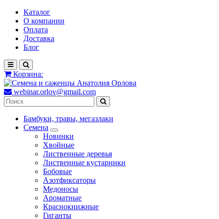
Каталог
О компании
Оплата
Доставка
Блог
Корзина:
webinar.orlov@gmail.com
Бамбуки, травы, мегазлаки
Семена
Новинки
Хвойные
Лиственные деревья
Лиственные кустарники
Бобовые
Азотфиксаторы
Медоносы
Ароматные
Краснокнижные
Гиганты