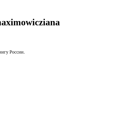
maximowicziana
нигу России.