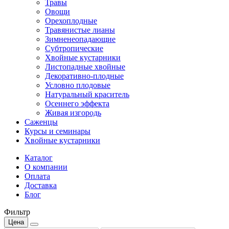
Травы
Овощи
Орехоплодные
Травянистые лианы
Зимненеопадающие
Субтропические
Хвойные кустарники
Листопадные хвойные
Декоративно-плодные
Условно плодовые
Натуральный краситель
Осеннего эффекта
Живая изгородь
Саженцы
Курсы и семинары
Хвойные кустарники
Каталог
О компании
Оплата
Доставка
Блог
Фильтр
Цена