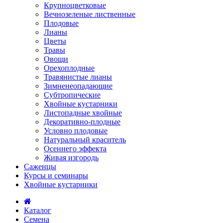
Крупноцветковые
Вечнозеленые лиственные
Плодовые
Лианы
Цветы
Травы
Овощи
Орехоплодные
Травянистые лианы
Зимненеопадающие
Субтропические
Хвойные кустарники
Листопадные хвойные
Декоративно-плодные
Условно плодовые
Натуральный краситель
Осеннего эффекта
Живая изгородь
Саженцы
Курсы и семинары
Хвойные кустарники
Каталог
Семена