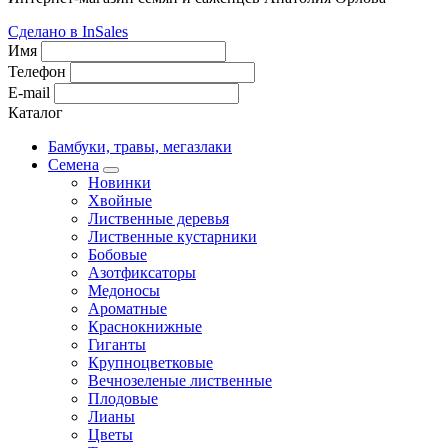
Сделано в InSales
Имя
Телефон
E-mail
Каталог
Бамбуки, травы, мегазлаки
Семена
Новинки
Хвойные
Лиственные деревья
Лиственные кустарники
Бобовые
Азотфиксаторы
Медоносы
Ароматные
Краснокнижные
Гиганты
Крупноцветковые
Вечнозеленые лиственные
Плодовые
Лианы
Цветы