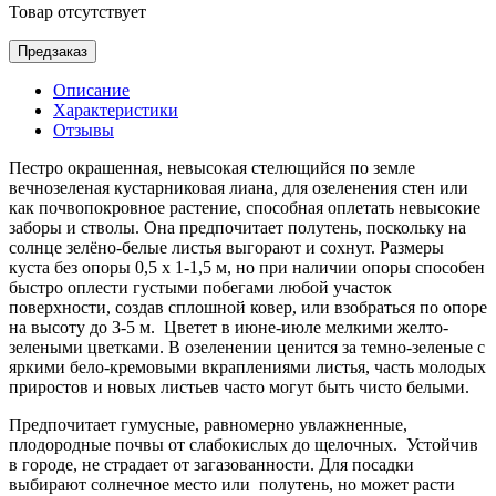
Товар отсутствует
Предзаказ
Описание
Характеристики
Отзывы
Пестро окрашенная, невысокая стелющийся по земле
вечнозеленая кустарниковая лиана, для озеленения стен или
как почвопокровное растение, способная оплетать невысокие
заборы и стволы. Она предпочитает полутень, поскольку на
солнце зелёно-белые листья выгорают и сохнут. Размеры
куста без опоры 0,5 х 1-1,5 м, но при наличии опоры способен
быстро оплести густыми побегами любой участок
поверхности, создав сплошной ковер, или взобраться по опоре
на высоту до 3-5 м. Цветет в июне-июле мелкими желто-
зелеными цветками. В озеленении ценится за темно-зеленые с
яркими бело-кремовыми вкраплениями листья, часть молодых
приростов и новых листьев часто могут быть чисто белыми.
Предпочитает гумусные, равномерно увлажненные,
плодородные почвы от слабокислых до щелочных.
Устойчив
в городе, не страдает от загазованности. Для посадки
выбирают солнечное место или полутень, но может расти