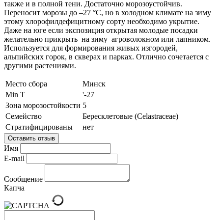
также и в полной тени. Достаточно морозоустойчив.
Переносит морозы до –27 °C, но в холодном климате на зиму
этому хлорофилдефицитному сорту необходимо укрытие.
Даже на юге если экспозиция открытая молодые посадки
желательно прикрыть на зиму агроволокном или лапником.
Используется для формирования живых изгородей,
альпийских горок, в скверах и парках. Отлично сочетается с
другими растениями.
Место сбора
Минск
Min T
'-27
Зона морозостойкости
5
Семейство
Бересклетовые (Celastraceae)
Стратифицированы
нет
Оставить отзыв
Имя
E-mail
Сообщение
Капча