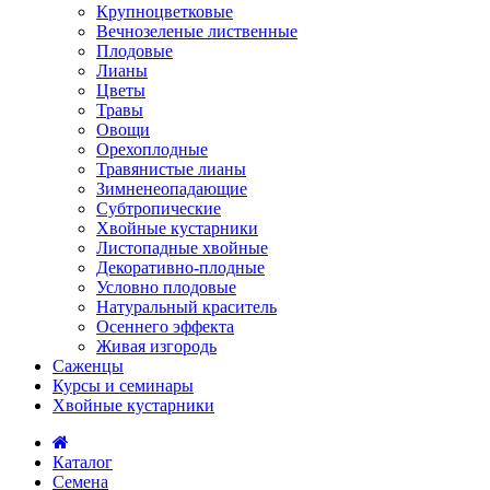
Крупноцветковые
Вечнозеленые лиственные
Плодовые
Лианы
Цветы
Травы
Овощи
Орехоплодные
Травянистые лианы
Зимненеопадающие
Субтропические
Хвойные кустарники
Листопадные хвойные
Декоративно-плодные
Условно плодовые
Натуральный краситель
Осеннего эффекта
Живая изгородь
Саженцы
Курсы и семинары
Хвойные кустарники
Каталог
Семена