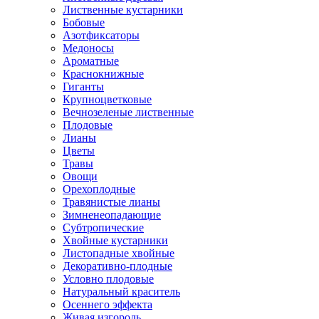
Лиственные кустарники
Бобовые
Азотфиксаторы
Медоносы
Ароматные
Краснокнижные
Гиганты
Крупноцветковые
Вечнозеленые лиственные
Плодовые
Лианы
Цветы
Травы
Овощи
Орехоплодные
Травянистые лианы
Зимненеопадающие
Субтропические
Хвойные кустарники
Листопадные хвойные
Декоративно-плодные
Условно плодовые
Натуральный краситель
Осеннего эффекта
Живая изгородь