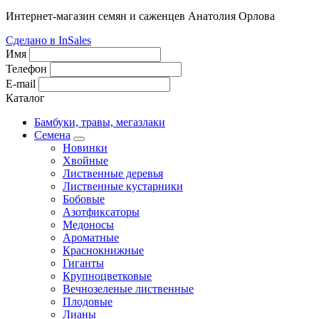
Интернет-магазин семян и саженцев Анатолия Орлова
Сделано в InSales
Имя
Телефон
E-mail
Каталог
Бамбуки, травы, мегазлаки
Семена
Новинки
Хвойные
Лиственные деревья
Лиственные кустарники
Бобовые
Азотфиксаторы
Медоносы
Ароматные
Краснокнижные
Гиганты
Крупноцветковые
Вечнозеленые лиственные
Плодовые
Лианы