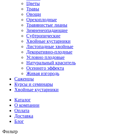
Цветы
Травы
Овощи
Орехоплодные
Травянистые лианы
Зимненеопадающие
Субтропические
Хвойные кустарники
Листопадные хвойные
Декоративно-плодные
Условно плодовые
Натуральный краситель
Осеннего эффекта
Живая изгородь
Саженцы
Курсы и семинары
Хвойные кустарники
Каталог
О компании
Оплата
Доставка
Блог
Фильтр