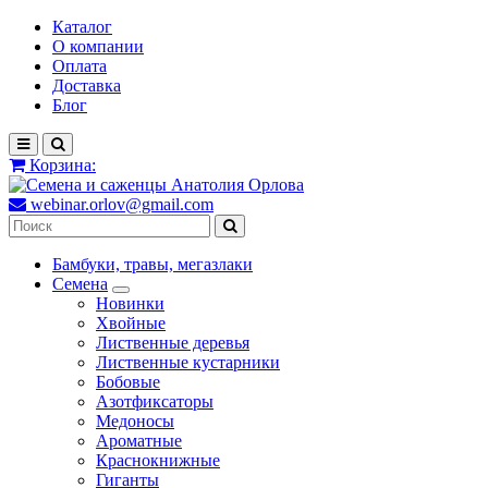
Каталог
О компании
Оплата
Доставка
Блог
Корзина:
webinar.orlov@gmail.com
Бамбуки, травы, мегазлаки
Семена
Новинки
Хвойные
Лиственные деревья
Лиственные кустарники
Бобовые
Азотфиксаторы
Медоносы
Ароматные
Краснокнижные
Гиганты