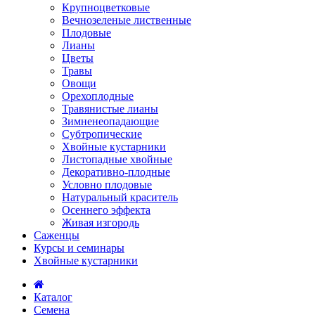
Крупноцветковые
Вечнозеленые лиственные
Плодовые
Лианы
Цветы
Травы
Овощи
Орехоплодные
Травянистые лианы
Зимненеопадающие
Субтропические
Хвойные кустарники
Листопадные хвойные
Декоративно-плодные
Условно плодовые
Натуральный краситель
Осеннего эффекта
Живая изгородь
Саженцы
Курсы и семинары
Хвойные кустарники
Каталог
Семена