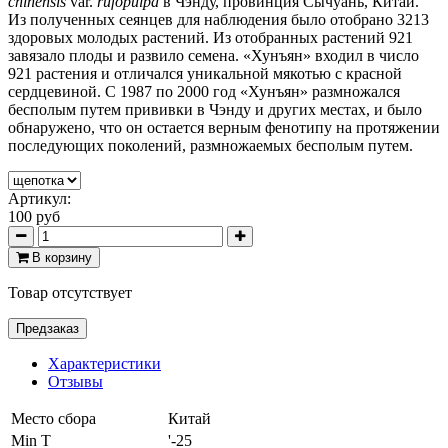
chinensis
var.
rufopulpa
в Чэнду, провинция Сычуань, Китай.
Из полученных сеянцев для наблюдения было отобрано 3213
здоровых молодых растений. Из отобранных растений 921
завязало плоды и развило семена. «Хунъян» входил в число
921 растения и отличался уникальной мякотью с красной
сердцевиной. С 1987 по 2000 год «Хунъян» размножался
бесполым путем прививки в Чэнду и других местах, и было
обнаружено, что он остается верным фенотипу на протяжении
последующих поколений, размножаемых бесполым путем.
Артикул:
100 руб
В корзину
Товар отсутствует
Предзаказ
Характеристики
Отзывы
Место сбора
Китай
Min T
'-25